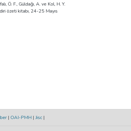
lı, Ö. F., Güldağı, A. ve Kol, H. Y.
iri özeti kitabı, 24-25 Mayıs
ber
|
OAI-PMH
|
Jisc
|