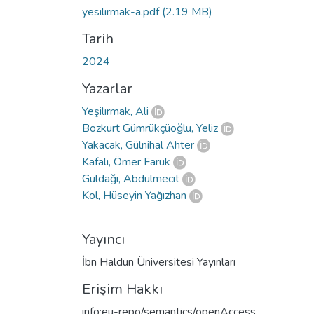
yesilirmak-a.pdf
(2.19 MB)
Tarih
2024
Yazarlar
Yeşilırmak, Ali
Bozkurt Gümrükçüoğlu, Yeliz
Yakacak, Gülnihal Ahter
Kafalı, Ömer Faruk
Güldağı, Abdülmecit
Kol, Hüseyin Yağızhan
Yayıncı
İbn Haldun Üniversitesi Yayınları
Erişim Hakkı
info:eu-repo/semantics/openAccess