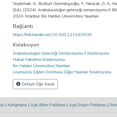
Yeşilırmak, A., Bozkurt Gümrükçüoğlu, Y., Yakacak, G. A., Kafa
(Ed.). (2024). Arabuluculuğun geleceği sempozyumu II: Bild
2024. İstanbul: İbn Haldun Üniversitesi Yayınları.
Bağlantı
https://hdl.handle.net/20.500.12154/3036
Koleksiyon
Arabuluculuğun Geleceği Sempozyumu II Koleksiyonu
Hukuk Fakültesi Koleksiyonu
İbn Haldun Üniversitesi Yayınları
Lisansüstü Eğitim Enstitüsü Diğer Yayınlar Koleksiyonu
Detaylı Öğe Kaydı
esi
|
Kütüphane
|
Açık Bilim Politikası
|
Açık Erişim Politikası
|
Reh