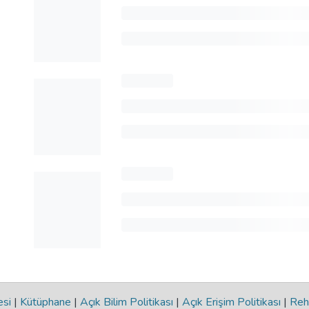
esi
|
Kütüphane
|
Açık Bilim Politikası
|
Açık Erişim Politikası
|
Reh