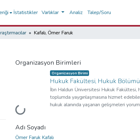
riği
İstatistikler
Varlıklar
Analiz
Talep/Soru
raştırmacılar
Kafalı, Ömer Faruk
Organizasyon Birimleri
Organizasyon Birimi
Hukuk Fakültesi, Hukuk Bölümü
İbn Haldun Üniversitesi Hukuk Fakültesi, h
Yükleniyor...
toplumda yaygınlaşmasına hizmet edebilece
hukuk alanında yaşanan gelişmeleri yoruml
fikrî bağımsızlığa sahip, çokdilli, küresel 
sağlayabilecek ve Türkiye'yi uluslararası 
Adı Soyadı
hukukçular yetiştirmeyi hedeflemektedir.
Ömer Faruk Kafalı