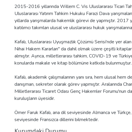
2015-2016 yıllarında Willem C. Vis Uluslararası Ticari Ta
Uluslararası Yatırım Tahkim Hukuku Farazi Dava yarışmaların
yıllarda yarışmalarda hakemlik görevi de yapmıştır. 2017 yıl
katılımcı takımları ulusal ve uluslararası hukuk yarışmaların
Kafalı, Uluslararası Uyuşmazlık Çözümü Serisi'nde yer ala
Nihai Hakem Kararları" da dahil olmak üzere çeşitli kitaplar
almıştır. Ayrıca, milletlerarası tahkim, COVID-19 ve Türkiye'
konularda makale ve kitap bölümüne katkıda bulunmuştur.
Kafalı, akademik çalışmalarının yanı sıra, hem ulusal hem 
danışman, sekreter olarak görev yapmıştır. Aralarında Char
Milletlerarası Ticaret Odası Genç Hakemler Forumu'nun da
kuruluşların üyesidir.
Ömer Faruk Kafalı, ana dil seviyesinde Almanca ve Türkçe, i
seviyesinde Fransızca dillerini bilmektedir.
Kurumdaki Durumu