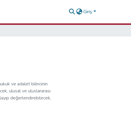
Giriş
ukuk ve adalet bilincinin
k, ulusal ve uluslararası
ayıp değerlendirebilecek,
rekabet ortamında başarı
alanda temsil edebilecek