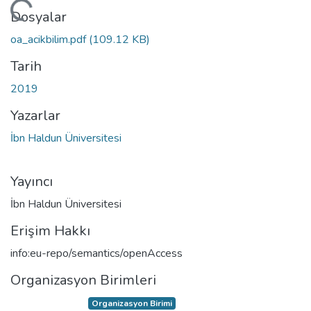
ükleniyor...
Dosyalar
oa_acikbilim.pdf
(109.12 KB)
Tarih
2019
Yazarlar
İbn Haldun Üniversitesi
Yayıncı
İbn Haldun Üniversitesi
Erişim Hakkı
info:eu-repo/semantics/openAccess
Organizasyon Birimleri
Organizasyon Birimi