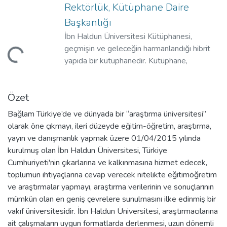
Rektörlük, Kütüphane Daire
Başkanlığı
İbn Haldun Üniversitesi Kütüphanesi,
geçmişin ve geleceğin harmanlandığı hibrit
ükleniyor...
yapıda bir kütüphanedir. Kütüphane,
araştırmacıların çalışmaları sırasında ihtiyaç
duyacakları kaynaklara erişimlerini
Özet
kolaylaştırmak için uluslararası standartlara
göre kurulmuştur.
Bağlam Türkiye’de ve dünyada bir “araştırma üniversitesi”
olarak öne çıkmayı, ileri düzeyde eğitim-öğretim, araştırma,
yayın ve danışmanlık yapmak üzere 01/04/2015 yılında
kurulmuş olan İbn Haldun Üniversitesi, Türkiye
Cumhuriyeti'nin çıkarlarına ve kalkınmasına hizmet edecek,
toplumun ihtiyaçlarına cevap verecek nitelikte eğitimöğretim
ve araştırmalar yapmayı, araştırma verilerinin ve sonuçlarının
mümkün olan en geniş çevrelere sunulmasını ilke edinmiş bir
vakıf üniversitesidir. İbn Haldun Üniversitesi, araştırmacılarına
ait çalışmaların uygun formatlarda derlenmesi, uzun dönemli