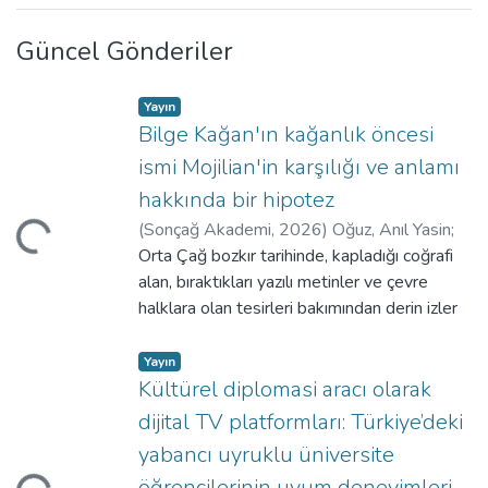
Güncel Gönderiler
Yayın
Bilge Kağan'ın kağanlık öncesi
ismi Mojilian'in karşılığı ve anlamı
leniyor...
hakkında bir hipotez
(
Sonçağ Akademi
,
2026
)
Oğuz, Anıl Yasin
;
İnsan ve Toplum Bilimleri Fakültesi, Tarih
Orta Çağ bozkır tarihinde, kapladığı coğrafi
Bölümü
alan, bıraktıkları yazılı metinler ve çevre
halklara olan tesirleri bakımından derin izler
bırakmış Türk Kağanlığı’nın ikinci devrinin
(682-745) en bilinen hükümdarlarından biri
Yayın
Bilge Kagan’dır. Şüphesiz bunda kardeşi Kül
Kültürel diplomasi aracı olarak
Tegin için diktirdiği yazıtta ve ayrıca kendi
dijital TV platformları: Türkiye’deki
leniyor...
ölümünden sonra oğlu Tengri Kagan’ın
yabancı uyruklu üniversite
babası adına diktirdiği yazıtta kendisinden
öğrencilerinin uyum deneyimleri