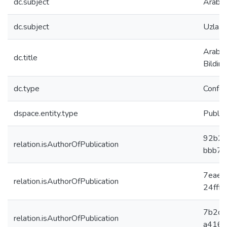
dc.subject
Arabul
dc.subject
Uzlaş
Arabul
dc.title
Bildir
dc.type
Confer
dspace.entity.type
Public
92b28
relation.isAuthorOfPublication
bbb7
7eaef
relation.isAuthorOfPublication
24fff
7b2dd
relation.isAuthorOfPublication
a416