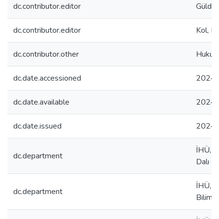
dc.contributor.editor
Güldağ
dc.contributor.editor
Kol, H
dc.contributor.other
Hukuk 
dc.date.accessioned
2024-
dc.date.available
2024-
dc.date.issued
2024
İHÜ, H
dc.department
Dalı
İHÜ, H
dc.department
Bilim D