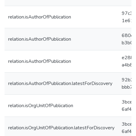
97c32
relation.isAuthorOfPublication
1e61
680ef
relation.isAuthorOfPublication
b3b0
e2883
relation.isAuthorOfPublication
a4b8f
92b28
relation.isAuthorOfPublication.latestForDiscovery
bbb7
3bced
relation.isOrgUnitOfPublication
6af41
3bced
relation.isOrgUnitOfPublication.latestForDiscovery
6af41