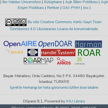
|
İbn Haldun Üniversitesi
|
Kütüphane
|
Açık Bilim Politikası
|
Açık
Erişim Politikası
|
Rehber
|
OAI-PMH
|
Jisc
|
Bu site Creative Commons Alıntı-Gayri Ticari-
Türetilemez 4.0 Uluslararası Lisansı ile korunmaktadır
.
Başak Mahallesi, Ordu Caddesi, No:3 P.K. 34480 Başakşehir,
İstanbul, TÜRKİYE
İçerikte herhangi bir hata görürseniz lütfen bize bildirin
DSpace 8.1, Powered by
IHU Library