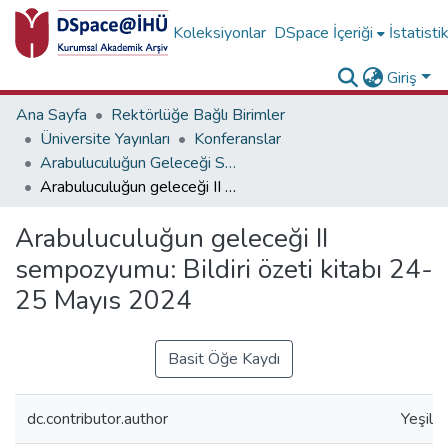
Koleksiyonlar
DSpace İçeriği
İstatisti
Giriş
Ana Sayfa
Rektörlüğe Bağlı Birimler
Üniversite Yayınları
Konferanslar
Arabuluculuğun Geleceği Sempozyumu II Koleksiyonu
Arabuluculuğun geleceği II sempozyumu: Bildiri özeti kitabı 24-25 Mayıs 2024
Arabuluculuğun geleceği II
sempozyumu: Bildiri özeti kitabı 24-
25 Mayıs 2024
Basit Öğe Kaydı
dc.contributor.author
Yeşilır