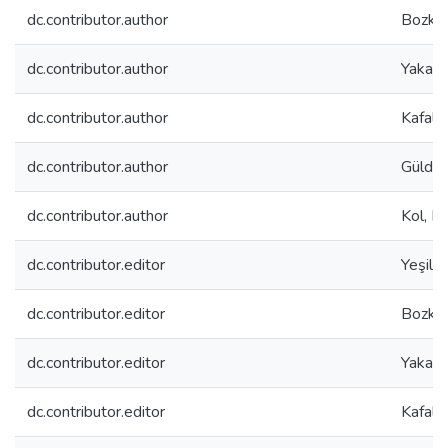
dc.contributor.author
Bozkur
dc.contributor.author
Yakaca
dc.contributor.author
Kafalı
dc.contributor.author
Güldağ
dc.contributor.author
Kol, H
dc.contributor.editor
Yeşilır
dc.contributor.editor
Bozkur
dc.contributor.editor
Yakaca
dc.contributor.editor
Kafalı