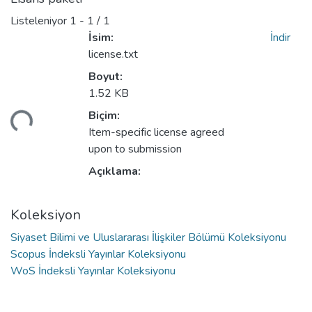
Listeleniyor
1 - 1 / 1
İsim:
İndir
license.txt
Boyut:
1.52 KB
niyor...
Biçim:
Item-specific license agreed
upon to submission
Açıklama:
Koleksiyon
Siyaset Bilimi ve Uluslararası İlişkiler Bölümü Koleksiyonu
Scopus İndeksli Yayınlar Koleksiyonu
WoS İndeksli Yayınlar Koleksiyonu