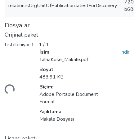
72059
relation.isOrgUnitOfPublication.latestForDiscovery
b68d
Dosyalar
Orijinal paket
Listeleniyor
1 - 1 / 1
İsim:
İndir
TalhaKose_Makale.pdf
Boyut:
483.91 KB
niyor...
Biçim:
Adobe Portable Document
Format
Açıklama:
Makale Dosyası
Lisans paketi