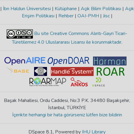
|
İbn Haldun Üniversitesi
|
Kütüphane
|
Açık Bilim Politikası
|
Açık
Erişim Politikası
|
Rehber
|
OAI-PMH
|
Jisc
|
Bu site Creative Commons Alıntı-Gayri Ticari-
Türetilemez 4.0 Uluslararası Lisansı ile korunmaktadır
.
Başak Mahallesi, Ordu Caddesi, No:3 P.K. 34480 Başakşehir,
İstanbul, TÜRKİYE
İçerikte herhangi bir hata görürseniz lütfen bize bildirin
DSpace 8.1, Powered by
IHU Library