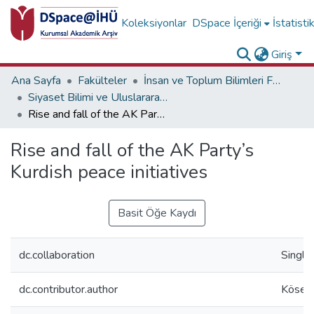
Koleksiyonlar
DSpace İçeriği
İstatisti
Giriş
Ana Sayfa
Fakülteler
İnsan ve Toplum Bilimleri Fakültesi
Siyaset Bilimi ve Uluslararası İlişkiler Bölümü Koleksiyonu
Rise and fall of the AK Party’s Kurdish peace initiatives
Rise and fall of the AK Party’s
Kurdish peace initiatives
Basit Öğe Kaydı
dc.collaboration
Single
dc.contributor.author
Köse, 