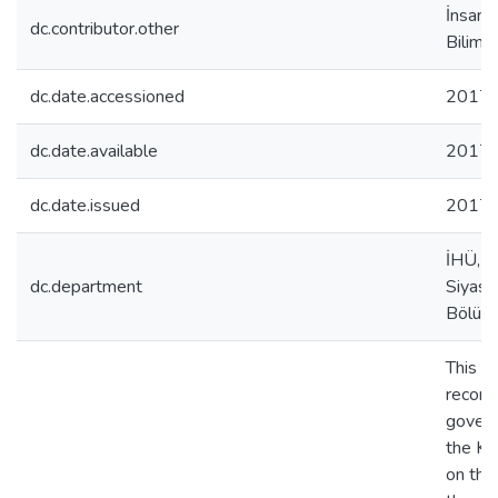
İnsan 
dc.contributor.other
Bilimi 
dc.date.accessioned
2017-
dc.date.available
2017-
dc.date.issued
2017
İHÜ, İ
dc.department
Siyaset
Bölüm
This s
reconci
govern
the Ku
on the