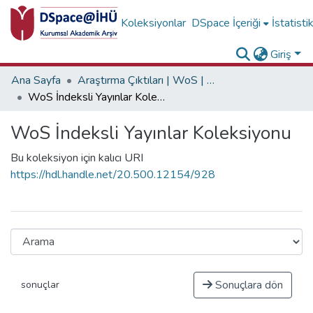
Koleksiyonlar
DSpace İçeriği
İstatisti
Giriş
Ana Sayfa
Araştırma Çıktıları | WoS | Scopus | TR-Dizin | PubMed
WoS İndeksli Yayınlar Koleksiyonu
WoS İndeksli Yayınlar Koleksiyonu
Bu koleksiyon için kalıcı URI
https://hdl.handle.net/20.500.12154/928
Sonuçlara dön
sonuçlar