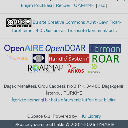
Erişim Politikası
|
Rehber
|
OAI-PMH
|
Jisc
|
Bu site Creative Commons Alıntı-Gayri Ticari-
Türetilemez 4.0 Uluslararası Lisansı ile korunmaktadır
.
Başak Mahallesi, Ordu Caddesi, No:3 P.K. 34480 Başakşehir,
İstanbul, TÜRKİYE
İçerikte herhangi bir hata görürseniz lütfen bize bildirin
DSpace 8.1, Powered by
IHU Library
DSpace yazılımı
telif hakkı © 2002-2026
LYRASIS