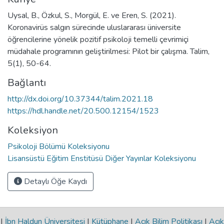
Uysal, B., Özkul, S., Morgül, E. ve Eren, S. (2021).
Koronavirüs salgın sürecinde uluslararası üniversite
öğrencilerine yönelik pozitif psikoloji temelli çevrimiçi
müdahale programının geliştirilmesi: Pilot bir çalışma. Talim,
5(1), 50-64.
Bağlantı
http://dx.doi.org/10.37344/talim.2021.18
https://hdl.handle.net/20.500.12154/1523
Koleksiyon
Psikoloji Bölümü Koleksiyonu
Lisansüstü Eğitim Enstitüsü Diğer Yayınlar Koleksiyonu
Detaylı Öğe Kaydı
|
İbn Haldun Üniversitesi
|
Kütüphane
|
Açık Bilim Politikası
|
Açık