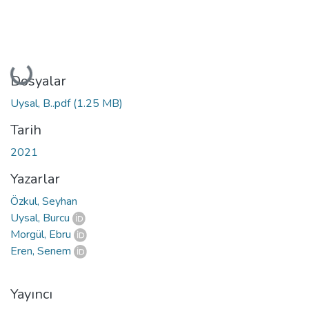
Yükleniyor...
Dosyalar
Uysal, B..pdf
(1.25 MB)
Tarih
2021
Yazarlar
Özkul, Seyhan
Uysal, Burcu
Morgül, Ebru
Eren, Senem
Yayıncı