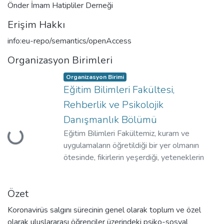
Önder İmam Hatipliler Derneği
Erişim Hakkı
info:eu-repo/semantics/openAccess
Organizasyon Birimleri
Organizasyon Birimi
Eğitim Bilimleri Fakültesi,
Rehberlik ve Psikolojik
Danışmanlık Bölümü
Eğitim Bilimleri Fakültemiz, kuram ve
Yükleniyor...
uygulamaların öğretildiği bir yer olmanın
ötesinde, fikirlerin yeşerdiği, yeteneklerin
geliştiği ve ömür boyu süren arkadaşlıkların
kurulduğu dinamik ve çeşitlilik gösteren bir
Özet
topluluktur.
Koronavirüs salgını sürecinin genel olarak toplum ve özel
olarak uluslararası öğrenciler üzerindeki psiko-sosyal