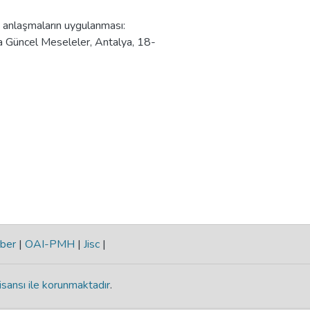
sı anlaşmaların uygulanması:
a Güncel Meseleler, Antalya, 18-
ber
|
OAI-PMH
|
Jisc
|
isansı ile korunmaktadır
.