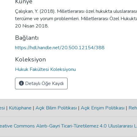
Künye
Çalışkan, Y. (2018). Milletlerarası özel hukukta uluslarara
tercüme ve yorum problemleri. Milletlerarası Özel Hukukt
20 Nisan 2018.
Bağlantı
https://hdl.handle.net/20.500.12154/388
Koleksiyon
Hukuk Fakültesi Koleksiyonu
Detaylı Öğe Kaydı
esi
|
Kütüphane
|
Açık Bilim Politikası
|
Açık Erişim Politikası
|
Reh
eative Commons Alıntı-Gayri Ticari-Türetilemez 4.0 Uluslararası L