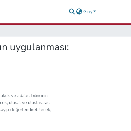
Giriş
rın uygulanması:
ukuk ve adalet bilincinin
k, ulusal ve uluslararası
ayıp değerlendirebilecek,
rekabet ortamında başarı
alanda temsil edebilecek