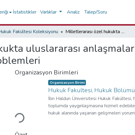
riği
İstatistikler
Varlıklar
Analiz
Talep/Soru
Hukuk Fakültesi Koleksiyonu
Milletlerarası özel hukukta uluslararası anlaşmaların uygulanması: tercüme ve yorum problemleri
ukukta uluslararası anlaşmala
oblemleri
Organizasyon Birimleri
Organizasyon Birimi
Hukuk Fakültesi, Hukuk Bölümü
İbn Haldun Üniversitesi Hukuk Fakültesi, h
Yükleniyor...
toplumda yaygınlaşmasına hizmet edebilece
hukuk alanında yaşanan gelişmeleri yoruml
fikrî bağımsızlığa sahip, çokdilli, küresel 
sağlayabilecek ve Türkiye'yi uluslararası 
Özet
hukukçular yetiştirmeyi hedeflemektedir.