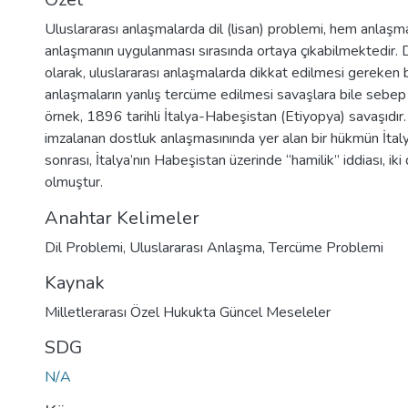
Uluslararası anlaşmalarda dil (lisan) problemi, hem anlaşm
anlaşmanın uygulanması sırasında ortaya çıkabilmektedir. Dol
olarak, uluslararası anlaşmalarda dikkat edilmesi gereken b
anlaşmaların yanlış tercüme edilmesi savaşlara bile sebep 
örnek, 1896 tarihli İtalya-Habeşistan (Etiyopya) savaşıdır.
imzalanan dostluk anlaşmasınında yer alan bir hükmün İtal
sonrası, İtalya’nın Habeşistan üzerinde “hamilik” iddiası, i
olmuştur.
Anahtar Kelimeler
Dil Problemi
,
Uluslararası Anlaşma
,
Tercüme Problemi
Kaynak
Milletlerarası Özel Hukukta Güncel Meseleler
SDG
N/A