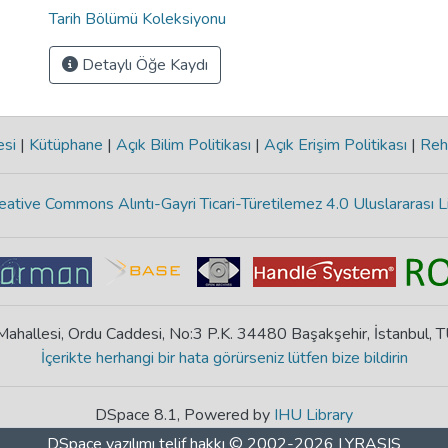
Tarih Bölümü Koleksiyonu
Detaylı Öğe Kaydı
esi
|
Kütüphane
|
Açık Bilim Politikası
|
Açık Erişim Politikası
|
Reh
eative Commons Alıntı-Gayri Ticari-Türetilemez 4.0 Uluslararası L
ahallesi, Ordu Caddesi, No:3 P.K. 34480 Başakşehir, İstanbul,
İçerikte herhangi bir hata görürseniz lütfen bize bildirin
DSpace 8.1, Powered by
IHU Library
DSpace yazılımı
telif hakkı © 2002-2026
LYRASIS