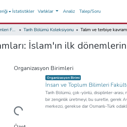
riği
İstatistikler
Varlıklar
Analiz
Talep/Soru
İnsan ve Toplum Bilimleri Fakültesi
Tarih Bölümü Koleksiyonu
mları: İslam'ın ilk dönemlerind
Organizasyon Birimleri
Organizasyon Birimi
İnsan ve Toplum Bilimleri Fakült
Tarih Bölümü, çok-yönlü, disiplinler-arası,
bir zenginlik üretmeyi; bu suretle, gerek
merkezci, gerekse dar Osmanlı-Türk odaklı
Yükleniyor...
amaçlamaktadır.
Özet