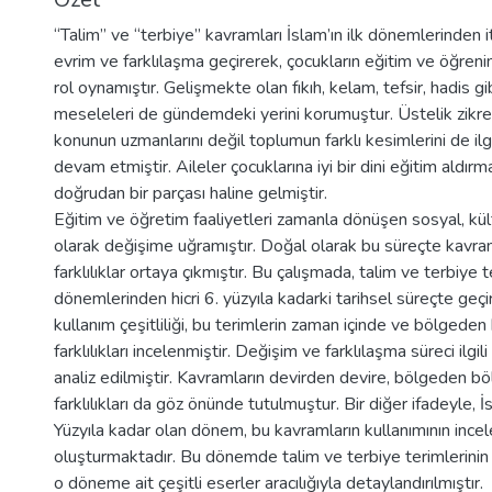
“Talim” ve “terbiye” kavramları İslam’ın ilk dönemlerinden it
evrim ve farklılaşma geçirerek, çocukların eğitim ve öğrenim
rol oynamıştır. Gelişmekte olan fıkıh, kelam, tefsir, hadis gib
meseleleri de gündemdeki yerini korumuştur. Üstelik zikred
konunun uzmanlarını değil toplumun farklı kesimlerini de il
devam etmiştir. Aileler çocuklarına iyi bir dini eğitim aldırm
doğrudan bir parçası haline gelmiştir.
Eğitim ve öğretim faaliyetleri zamanla dönüşen sosyal, kült
olarak değişime uğramıştır. Doğal olarak bu süreçte kavra
farklılıklar ortaya çıkmıştır. Bu çalışmada, talim ve terbiye te
dönemlerinden hicri 6. yüzyıla kadarki tarihsel süreçte geçi
kullanım çeşitliliği, bu terimlerin zaman içinde ve bölge
farklılıkları incelenmiştir. Değişim ve farklılaşma süreci ilgil
analiz edilmiştir. Kavramların devirden devire, bölgeden b
farklılıkları da göz önünde tutulmuştur. Bir diğer ifadeyle, İsl
Yüzyıla kadar olan dönem, bu kavramların kullanımının incele
oluşturmaktadır. Bu dönemde talim ve terbiye terimlerinin i
o döneme ait çeşitli eserler aracılığıyla detaylandırılmıştır.