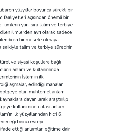
ibaren yüzyıllar boyunca sürekli bir
 faaliyetleri açısından önemli bir
i ilimlerin yanı sıra talim ve terbiye
ilen ilimlerden ayrı olarak sadece
gilendiren bir mesele olmaya
a saikiyle talim ve terbiye sürecinin
ürel ve siyasi koşullara bağlı
mların anlam ve kullanımında
rimlerinin İslam’ın ilk
rdiği aşmalar, edindiği manalar,
den bölgeye olan muhtemel anlam
i kaynaklara dayanılarak araştırılıp
ölgeye kullanımında olası anlam
am’ın ilk yüzyıllarından hicri 6.
neceği birinci evreyi
fade ettiği anlamlar, eğitime dair