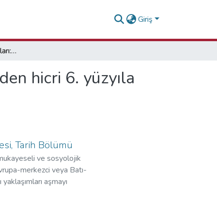
Giriş
Talim ve terbiye kavramları: İslam'ın ilk dönemlerinden hicri 6. yüzyıla kadar
en hicri 6. yüzyıla
esi, Tarih Bölümü
 mukayeseli ve sosyolojik
 Avrupa-merkezci veya Batı-
 yaklaşımları aşmayı