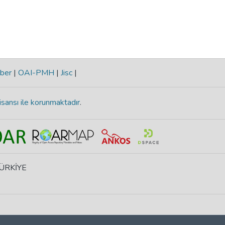
ber
|
OAI-PMH
|
Jisc
|
isansı ile korunmaktadır
.
 TÜRKİYE