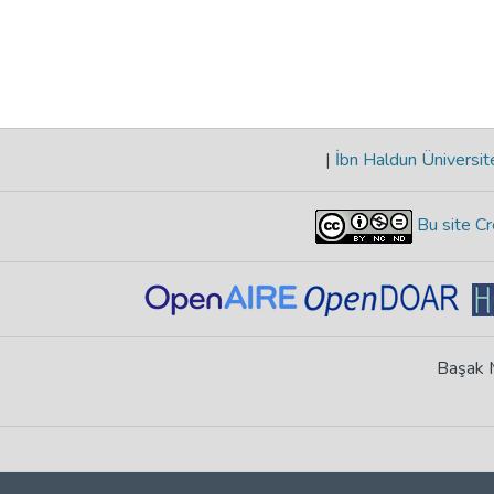
|
İbn Haldun Üniversit
Bu site Cr
Başak M