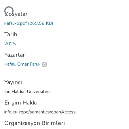
niyor...
Dosyalar
kafalı-ö.pdf
(269.56 KB)
Tarih
2025
Yazarlar
Kafalı, Ömer Faruk
Yayıncı
İbn Haldun Üniversitesi
Erişim Hakkı
info:eu-repo/semantics/openAccess
Organizasyon Birimleri