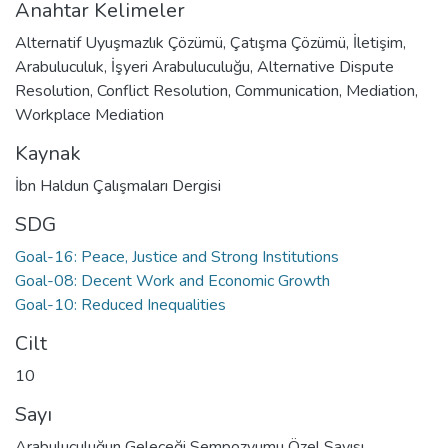
Anahtar Kelimeler
Alternatif Uyuşmazlık Çözümü
,
Çatışma Çözümü
,
İletişim
,
Arabuluculuk
,
İşyeri Arabuluculuğu
,
Alternative Dispute
Resolution
,
Conflict Resolution
,
Communication
,
Mediation
,
Workplace Mediation
Kaynak
İbn Haldun Çalışmaları Dergisi
SDG
Goal-16: Peace, Justice and Strong Institutions
Goal-08: Decent Work and Economic Growth
Goal-10: Reduced Inequalities
Cilt
10
Sayı
Arabuluculuğun Geleceği Sempozyumu Özel Sayısı