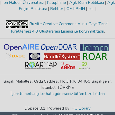
|
İbn Haldun Üniversitesi
|
Kütüphane
|
Açık Bilim Politikası
|
Açık
Erişim Politikası
|
Rehber
|
OAI-PMH
|
Jisc
|
Bu site Creative Commons Alıntı-Gayri Ticari-
Türetilemez 4.0 Uluslararası Lisansı ile korunmaktadır
.
Başak Mahallesi, Ordu Caddesi, No:3 P.K. 34480 Başakşehir,
İstanbul, TÜRKİYE
İçerikte herhangi bir hata görürseniz lütfen bize bildirin
DSpace 8.1, Powered by
IHU Library