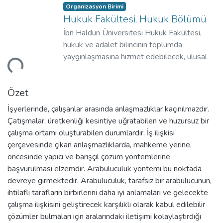
Organizasyon Birimi
Hukuk Fakültesi, Hukuk Bölümü
İbn Haldun Üniversitesi Hukuk Fakültesi,
hukuk ve adalet bilincinin toplumda
niyor...
yaygınlaşmasına hizmet edebilecek, ulusal
ve uluslararası hukuk alanında yaşanan
gelişmeleri yorumlayıp değerlendirebilecek,
Özet
fikrî bağımsızlığa sahip, çokdilli, küresel
rekabet ortamında başarı sağlayabilecek ve
İşyerlerinde, çalışanlar arasında anlaşmazlıklar kaçınılmazdır.
Türkiye'yi uluslararası alanda temsil
Çatışmalar, üretkenliği kesintiye uğratabilen ve huzursuz bir
edebilecek hukukçular yetiştirmeyi
çalışma ortamı oluşturabilen durumlardır. İş ilişkisi
hedeflemektedir.
çerçevesinde çıkan anlaşmazlıklarda, mahkeme yerine,
öncesinde yapıcı ve barışçıl çözüm yöntemlerine
başvurulması elzemdir. Arabuluculuk yöntemi bu noktada
devreye girmektedir. Arabuluculuk, tarafsız bir arabulucunun,
ihtilaflı tarafların birbirlerini daha iyi anlamaları ve gelecekte
çalışma ilişkisini geliştirecek karşılıklı olarak kabul edilebilir
çözümler bulmaları için aralarındaki iletişimi kolaylaştırdığı