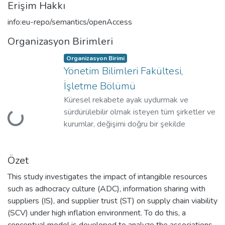
Erişim Hakkı
info:eu-repo/semantics/openAccess
Organizasyon Birimleri
Organizasyon Birimi
Yönetim Bilimleri Fakültesi,
İşletme Bölümü
Küresel rekabete ayak uydurmak ve
sürdürülebilir olmak isteyen tüm şirketler ve
Yükleniyor...
kurumlar, değişimi doğru bir şekilde
yönetmek, teknolojinin gerekli kıldığı zihinsel
ve operasyonel dönüşümü kurumlarına hızlı
Özet
bir şekilde adapte etmek zorundadırlar.
This study investigates the impact of intangible resources
such as adhocracy culture (ADC), information sharing with
suppliers (IS), and supplier trust (ST) on supply chain viability
(SCV) under high inflation environment. To do this, a
conceptual model is developed to analyze the associations