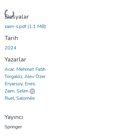
Yükleniyor...
Dosyalar
zaim-s.pdf
(1.1 MB)
Tarih
2024
Yazarlar
Acar, Mehmet Fatih
Torgalöz, Alev Özer
Eryarsoy, Enes
Zaim, Selim
Ruel, Salomée
Yayıncı
Springer