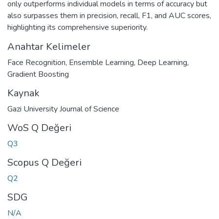
only outperforms individual models in terms of accuracy but
also surpasses them in precision, recall, F1, and AUC scores,
highlighting its comprehensive superiority.
Anahtar Kelimeler
Face Recognition
,
Ensemble Learning
,
Deep Learning
,
Gradient Boosting
Kaynak
Gazi University Journal of Science
WoS Q Değeri
Q3
Scopus Q Değeri
Q2
SDG
N/A