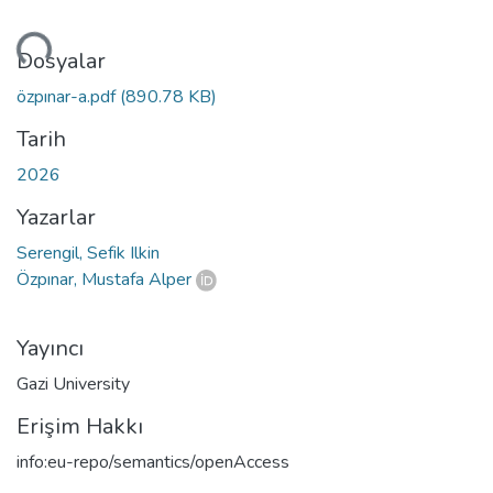
niyor...
Dosyalar
özpınar-a.pdf
(890.78 KB)
Tarih
2026
Yazarlar
Serengil, Sefik Ilkin
Özpınar, Mustafa Alper
Yayıncı
Gazi University
Erişim Hakkı
info:eu-repo/semantics/openAccess