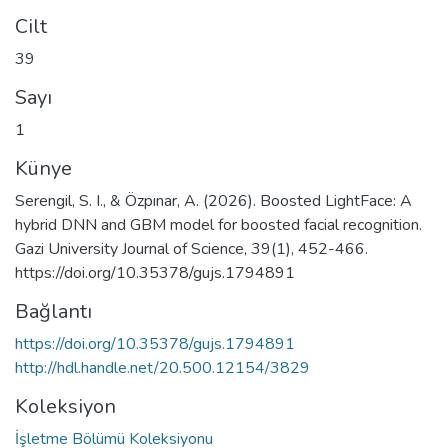
Cilt
39
Sayı
1
Künye
Serengil, S. I., & Özpınar, A. (2026). Boosted LightFace: A
hybrid DNN and GBM model for boosted facial recognition.
Gazi University Journal of Science, 39(1), 452-466.
https://doi.org/10.35378/gujs.1794891
Bağlantı
https://doi.org/10.35378/gujs.1794891
http://hdl.handle.net/20.500.12154/3829
Koleksiyon
İşletme Bölümü Koleksiyonu