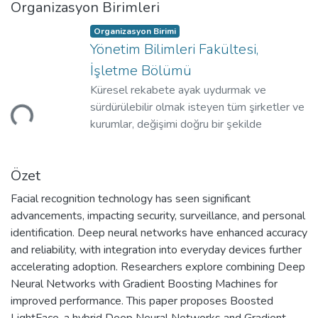
Organizasyon Birimleri
Organizasyon Birimi
Yönetim Bilimleri Fakültesi,
İşletme Bölümü
Küresel rekabete ayak uydurmak ve
niyor...
sürdürülebilir olmak isteyen tüm şirketler ve
kurumlar, değişimi doğru bir şekilde
yönetmek, teknolojinin gerekli kıldığı zihinsel
ve operasyonel dönüşümü kurumlarına hızlı
Özet
bir şekilde adapte etmek zorundadırlar.
Facial recognition technology has seen significant
advancements, impacting security, surveillance, and personal
identification. Deep neural networks have enhanced accuracy
and reliability, with integration into everyday devices further
accelerating adoption. Researchers explore combining Deep
Neural Networks with Gradient Boosting Machines for
improved performance. This paper proposes Boosted
LightFace, a hybrid Deep Neural Networks and Gradient