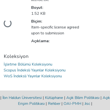
Boyut:
1.52 KB
Biçim:
ükleniyor...
Item-specific license agreed
upon to submission
Açıklama:
Koleksiyon
İşletme Bölümü Koleksiyonu
Scopus İndeksli Yayınlar Koleksiyonu
WoS İndeksli Yayınlar Koleksiyonu
|
İbn Haldun Üniversitesi
|
Kütüphane
|
Açık Bilim Politikası
|
Açık
Erişim Politikası
|
Rehber
|
OAI-PMH
|
Jisc
|