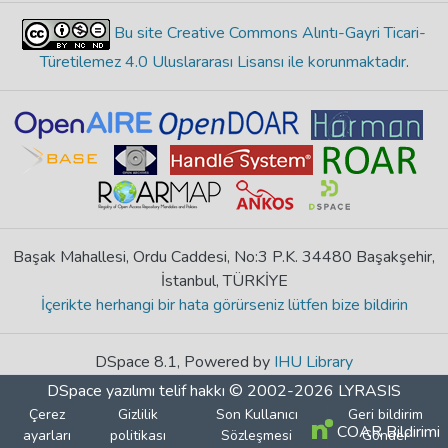
Bu site Creative Commons Alıntı-Gayri Ticari-
Türetilemez 4.0 Uluslararası Lisansı ile korunmaktadır
.
Başak Mahallesi, Ordu Caddesi, No:3 P.K. 34480 Başakşehir,
İstanbul, TÜRKİYE
İçerikte herhangi bir hata görürseniz lütfen bize bildirin
DSpace 8.1, Powered by
IHU Library
DSpace yazılımı
telif hakkı © 2002-2026
LYRASIS
Çerez
Gizlilik
Son Kullanıcı
Geri bildirim
COAR Bildirimi
ayarları
politikası
Sözleşmesi
Gönder