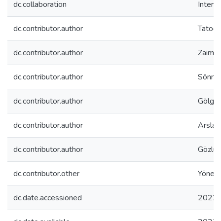
dc.collaboration
Interna
dc.contributor.author
Tatoğl
dc.contributor.author
Zaim, 
dc.contributor.author
Sönmez
dc.contributor.author
Gölgeci
dc.contributor.author
Arsla
dc.contributor.author
Gözlü, 
dc.contributor.other
Yöneti
dc.date.accessioned
2022-