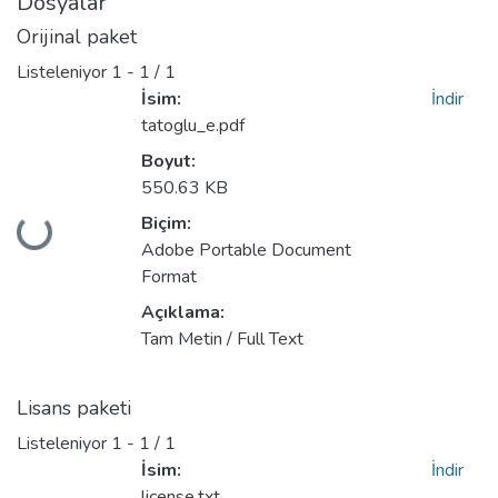
Dosyalar
Orijinal paket
Listeleniyor
1 - 1 / 1
İsim:
İndir
tatoglu_e.pdf
Boyut:
550.63 KB
Biçim:
ükleniyor...
Adobe Portable Document
Format
Açıklama:
Tam Metin / Full Text
Lisans paketi
Listeleniyor
1 - 1 / 1
İsim:
İndir
license.txt