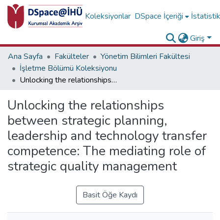
Koleksiyonlar
DSpace İçeriği
İstatisti
Giriş
Ana Sayfa
Fakülteler
Yönetim Bilimleri Fakültesi
İşletme Bölümü Koleksiyonu
Unlocking the relationships between strategic planning, leadership and technology transfer competence: The mediating role of strategic quality management
Unlocking the relationships
between strategic planning,
leadership and technology transfer
competence: The mediating role of
strategic quality management
Basit Öğe Kaydı