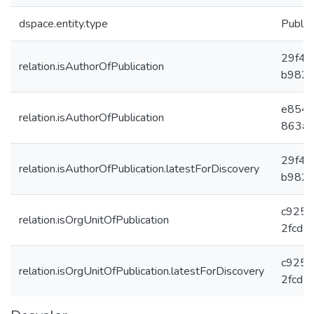
dspace.entity.type
Public
29f46
relation.isAuthorOfPublication
b9826
e854a
relation.isAuthorOfPublication
863a4
29f46
relation.isAuthorOfPublication.latestForDiscovery
b9826
c9253
relation.isOrgUnitOfPublication
2fcd5
c9253
relation.isOrgUnitOfPublication.latestForDiscovery
2fcd5