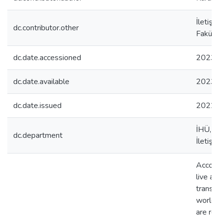
İletişi
dc.contributor.other
Fakült
dc.date.accessioned
2023-
dc.date.available
2023-
dc.date.issued
2022
İHÜ, İ
dc.department
İletiş
Accordi
live an
transf
world m
are rep