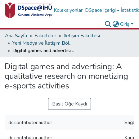
Koleksiyonlar
DSpace İçeriği
İstatisti
Giriş
Ana Sayfa
Fakülteler
İletişim Fakültesi
Yeni Medya ve İletişim Bölümü Koleksiyonu
Digital games and advertising: A qualitative research on monetizing e-sports activities
Digital games and advertising: A
qualitative research on monetizing
e-sports activities
Basit Öğe Kaydı
dc.contributor.author
Sağlam
dc.contributor.author
Karanf