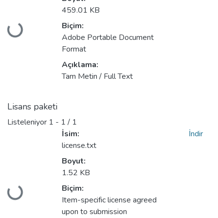
459.01 KB
Biçim:
ükleniyor...
Adobe Portable Document
Format
Açıklama:
Tam Metin / Full Text
Lisans paketi
Listeleniyor
1 - 1 / 1
İsim:
İndir
license.txt
Boyut:
1.52 KB
Biçim:
ükleniyor...
Item-specific license agreed
upon to submission