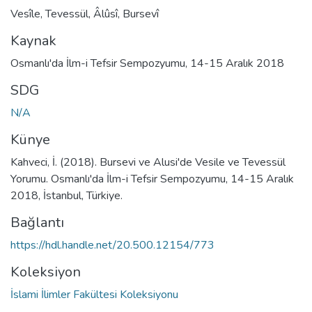
Vesîle
,
Tevessül
,
Âlûsî
,
Bursevî
Kaynak
Osmanlı'da İlm-i Tefsir Sempozyumu, 14-15 Aralık 2018
SDG
N/A
Künye
Kahveci, İ. (2018). Bursevi ve Alusi'de Vesile ve Tevessül
Yorumu. Osmanlı'da İlm-i Tefsir Sempozyumu, 14-15 Aralık
2018, İstanbul, Türkiye.
Bağlantı
https://hdl.handle.net/20.500.12154/773
Koleksiyon
İslami İlimler Fakültesi Koleksiyonu