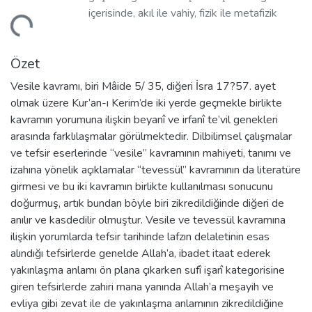
içerisinde, akıl ile vahiy, fizik ile metafizik
niyor...
arasında uyum sağlanmıştır. Ne var ki
modern dönemde bu uyum bozulduğu için
Özet
daha önce var olmayan dinî , hukukî, itikadî,
sosyal, psikolojik vb. pek çok problemle
Vesile kavramı, biri Mâide 5/ 35, diğeri İsra 17?57. ayet
karşılaşılmıştır. Bu problemlere çözüm
olmak üzere Kur’an-ı Kerim’de iki yerde geçmekle birlikte
üretilmesi, din ile dünya arasındaki uyum ve
kavramın yorumuna ilişkin beyanî ve irfanî te’vil genekleri
yakınlaşmanın yeniden tesisini
arasında farklılaşmalar görülmektedir. Dilbilimsel çalışmalar
gerektirmektedir. Bu da İslami ilimlerde
ve tefsir eserlerinde “vesile” kavramının mahiyeti, tanımı ve
nitelikli çalışmalar yapmakla mümkündür.
izahına yönelik açıklamalar “tevessül” kavramının da literatüre
girmesi ve bu iki kavramın birlikte kullanılması sonucunu
doğurmuş, artık bundan böyle biri zikredildiğinde diğeri de
anılır ve kasdedilir olmuştur. Vesile ve tevessül kavramına
ilişkin yorumlarda tefsir tarihinde lafzın delaletinin esas
alındığı tefsirlerde genelde Allah’a, ibadet itaat ederek
yakınlaşma anlamı ön plana çıkarken sufî işarî kategorisine
giren tefsirlerde zahiri mana yanında Allah’a meşayih ve
evliya gibi zevat ile de yakınlaşma anlamının zikredildiğine