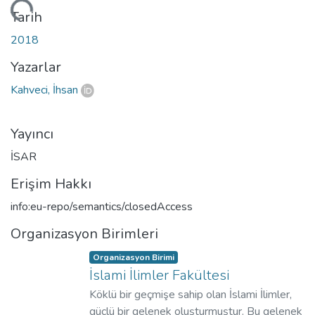
niyor...
Tarih
2018
Yazarlar
Kahveci, İhsan
Yayıncı
İSAR
Erişim Hakkı
info:eu-repo/semantics/closedAccess
Organizasyon Birimleri
Organizasyon Birimi
İslami İlimler Fakültesi
Köklü bir geçmişe sahip olan İslami İlimler,
güçlü bir gelenek oluşturmuştur. Bu gelenek