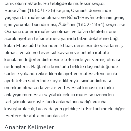
tanık olunmaktadır. Bu tebliğde iki müfessir seçildi.
Bursevî’nin (1650/1725) seçimi, Osmanlı döneminde
yaşayan bir müfessir olması ve Rûhu’l-Beyân tefsirinin geniş
işari yorumlar barındırması, Âlûsî’nin (1802-1854) seçimi ise
Osmanlı dönemi müfessiri olması ve lafzın delaletini öne
alarak ayetleri tefsir etmesi yanında lafzın delaletine bağlı
kalan Ebussuûd tefsirinden iktibas derecesinde yararlanmış
olması, vesile ve tevessül kavramı ve onlarla irtibatlı
konuların değerlendirilmesine tefsirinde yer vermiş olması
nedeniyledir. Bağlantılı konularla birlikte düşünüldüğünde
sadece yukarıda zikredilen iki ayet ve müfessirlerin bu iki
ayeti tefsiri sadedinde söyledikleriyle sınırlandırılması
mümkün olmasa da vesile ve tevessül konusu, iki farklı
anlayışın mümessili sayılabilecek iki müfessir üzerinden
tartışılmak suretiyle farklı anlamaların varlığı vuzuha
kavuşturulacak, bu arada yeri geldikçe tefsir tarihindeki diğer
eserlere de atıfta bulunulacaktır.
Anahtar Kelimeler