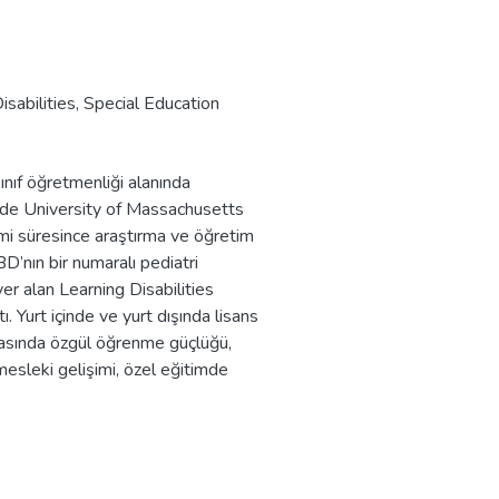
Disabilities, Special Education
sınıf öğretmenliği alanında
’nde University of Massachusetts
mi süresince araştırma ve öğretim
D’nın bir numaralı pediatri
r alan Learning Disabilities
ı. Yurt içinde ve yurt dışında lisans
arasında özgül öğrenme güçlüğü,
mesleki gelişimi, özel eğitimde