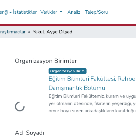
riği
İstatistikler
Varlıklar
Analiz
Talep/Soru
raştırmacılar
Yakut, Ayşe Dilşad
Organizasyon Birimleri
Organizasyon Birimi
Eğitim Bilimleri Fakültesi, Rehber
Danışmanlık Bölümü
Yükleniyor...
Eğitim Bilimleri Fakültemiz, kuram ve uygul
yer olmanın ötesinde, fikirlerin yeşerdiği, 
ömür boyu süren arkadaşlıkların kurulduğu 
gösteren bir topluluktur.
Adı Soyadı