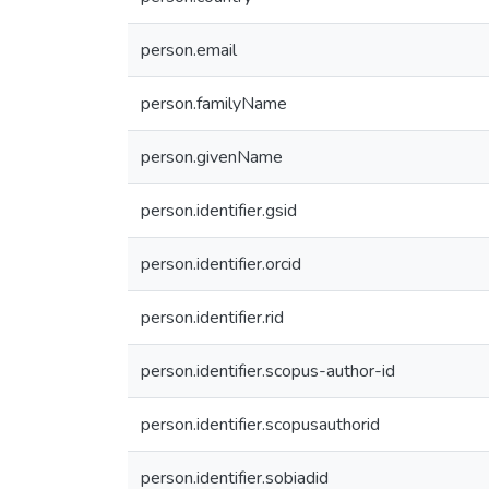
person.email
person.familyName
person.givenName
person.identifier.gsid
person.identifier.orcid
person.identifier.rid
person.identifier.scopus-author-id
person.identifier.scopusauthorid
person.identifier.sobiadid