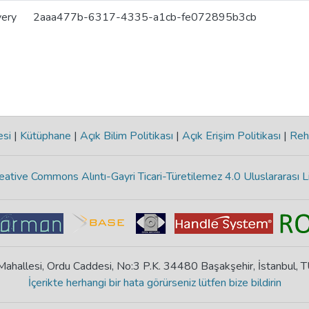
very
2aaa477b-6317-4335-a1cb-fe072895b3cb
esi
|
Kütüphane
|
Açık Bilim Politikası
|
Açık Erişim Politikası
|
Reh
eative Commons Alıntı-Gayri Ticari-Türetilemez 4.0 Uluslararası L
ahallesi, Ordu Caddesi, No:3 P.K. 34480 Başakşehir, İstanbul,
İçerikte herhangi bir hata görürseniz lütfen bize bildirin