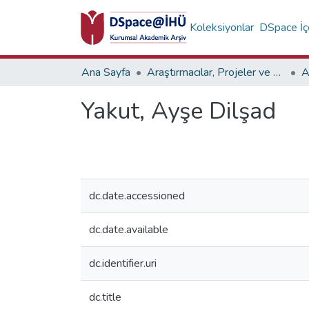
Koleksiyonlar
DSpace İçe
Ana Sayfa
Araştırmacılar, Projeler ve Birimler
A
Yakut, Ayşe Dilşad
dc.date.accessioned
dc.date.available
dc.identifier.uri
dc.title