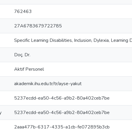
762463
27A6783679722785
Specific Learning Disabilities, Inclusion, Dylexia, Learning 
Doç. Dr.
Aktif Personel
akademik.ihu.edu.tr/tr/ayse-yakut
5237ecdd-ea50-4c56-a9b2-80a402ceb7be
y
5237ecdd-ea50-4c56-a9b2-80a402ceb7be
2aaa477b-6317-4335-a1cb-fe072895b3cb