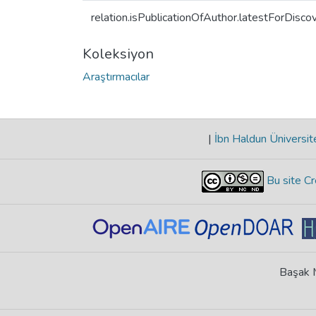
relation.isPublicationOfAuthor.latestForDisco
Koleksiyon
Araştırmacılar
|
İbn Haldun Üniversit
Bu site Cr
Başak M