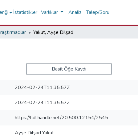
riği
İstatistikler
Varlıklar
Analiz
Talep/Soru
raştırmacılar
Yakut, Ayşe Dilşad
Basit Öğe Kaydı
2024-02-24T11:35:57Z
2024-02-24T11:35:57Z
https://hdl.handle.net/20.500.12154/2545
Ayşe Dilşad Yakut