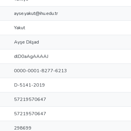
ayse.yakut@ihu.edu.tr
Yakut
Ayşe Dilşad
dlD0aAgAAAAJ
0000-0001-8277-6213
D-5141-2019
57219570647
57219570647
298699