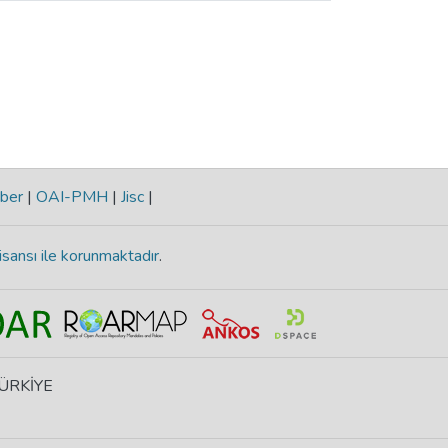
ber
|
OAI-PMH
|
Jisc
|
isansı ile korunmaktadır
.
 TÜRKİYE