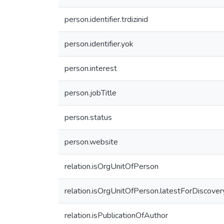
person.identifier.trdizinid
person.identifier.yok
person.interest
person.jobTitle
person.status
person.website
relation.isOrgUnitOfPerson
relation.isOrgUnitOfPerson.latestForDiscover
relation.isPublicationOfAuthor