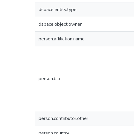
dspace.entity.type
dspace.object.owner
person.affiliation.name
person.bio
person.contributor.other
person.country