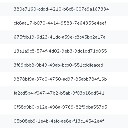
380e7160-cddd-4210-b8c8-007e9a167334
cfc8aa17-b070-4414-9583-7e64355e4eef
675fdb19-6d23-41dc-a59e-c8c45bb2a17a
13a1a9c8-574f-4d02-9eb3-9dc1dd71d055
3f69bbb8-9b49-49ab-bcb0-551cddfeaced
9878bf9a-37d0-4750-ad97-85abb784f16b
fa2cd5b4-f047-47b2-b5ab-9f03b18dd541
0f58d9b0-b12e-498a-9769-82f9dba557d5
05b08eb9-1e4b-4afc-ae8e-f13c14542e4f