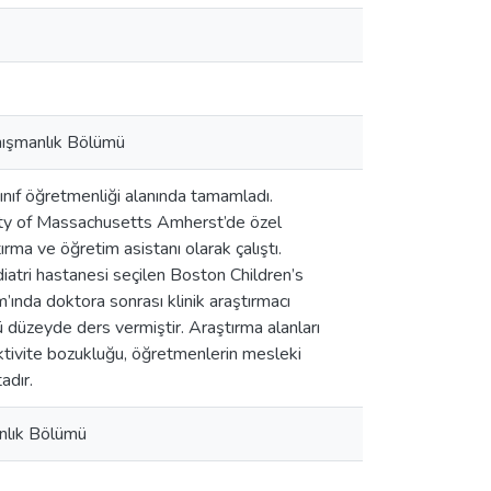
anışmanlık Bölümü
sınıf öğretmenliği alanında tamamladı.
sity of Massachusetts Amherst’de özel
rma ve öğretim asistanı olarak çalıştı.
iatri hastanesi seçilen Boston Children’s
’ında doktora sonrası klinik araştırmacı
stü düzeyde ders vermiştir. Araştırma alanları
ktivite bozukluğu, öğretmenlerin mesleki
adır.
anlık Bölümü