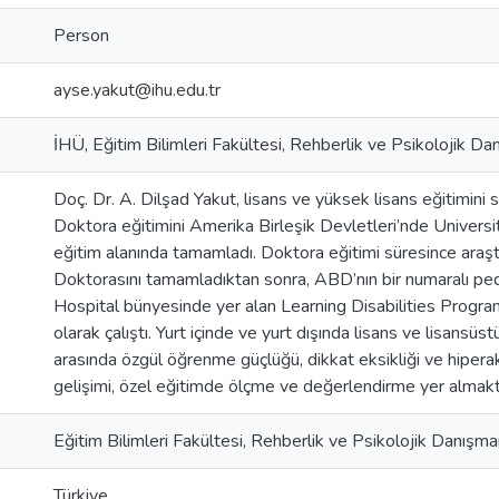
Person
ayse.yakut@ihu.edu.tr
İHÜ, Eğitim Bilimleri Fakültesi, Rehberlik ve Psikolojik D
Doç. Dr. A. Dilşad Yakut, lisans ve yüksek lisans eğitimini 
Doktora eğitimini Amerika Birleşik Devletleri’nde Univer
eğitim alanında tamamladı. Doktora eğitimi süresince araştı
Doktorasını tamamladıktan sonra, ABD’nın bir numaralı ped
Hospital bünyesinde yer alan Learning Disabilities Program
olarak çalıştı. Yurt içinde ve yurt dışında lisans ve lisansü
arasında özgül öğrenme güçlüğü, dikkat eksikliği ve hipera
gelişimi, özel eğitimde ölçme ve değerlendirme yer almakt
Eğitim Bilimleri Fakültesi, Rehberlik ve Psikolojik Danışm
Türkiye