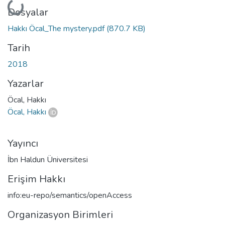
Yükleniyor...
Dosyalar
Hakkı Öcal_The mystery.pdf
(870.7 KB)
Tarih
2018
Yazarlar
Öcal, Hakkı
Öcal, Hakkı
Yayıncı
İbn Haldun Üniversitesi
Erişim Hakkı
info:eu-repo/semantics/openAccess
Organizasyon Birimleri