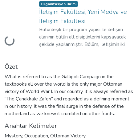
Organizasyon Birimi
İletişim Fakültesi, Yeni Medya ve
İletişim Fakültesi
Bütünleşik bir program yapısı ile iletişim
alanının bütün alt disiplinlerini kapsayacak
Yükleniyor...
şekilde yapılanmıştır. Bölüm, İletişimin iki
farklı alanı olan medya ve pazarlama iletişimi
uzmanlıkları ile ilgili eğitim programları
Özet
sunmaktadır.
What is referred to as the Gallipoli Campaign in the
textbooks all over the world is the only major Ottoman
victory of World War I. In our country, it is always referred as
“The Çanakkale Zaferi” and regarded as a defining moment
in our history; it was the final surge in the defense of the
motherland as we knew it crumbled on other fronts.
Anahtar Kelimeler
Mystery
,
Occupation
,
Ottoman Victory