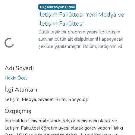
Organizasyon Birimi
İletişim Fakültesi, Yeni Medya ve
İletişim Fakültesi
Bütünleşik bir program yapısı ile iletişim
alanının bütün alt disiplinlerini kapsayacak
ükleniyor...
şekilde yapılanmıştır. Bölüm, İletişimin iki
farklı alanı olan medya ve pazarlama iletişimi
uzmanlıkları ile ilgili eğitim programları
Adı Soyadı
sunmaktadır.
Hakkı Öcal
İlgi Alanları
İletişim, Medya, Siyaset Bilimi, Sosyoloji
Özgeçmiş
İbn Haldun Üniversitesi’nde rektör danışmanı olarak ve
İletişim Fakültesi öğretim üyesi olarak görev yapan Hakkı