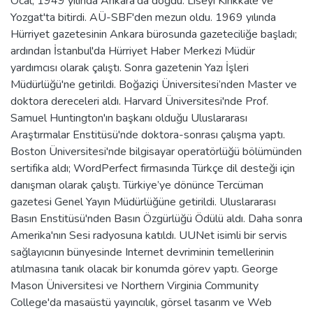
Öcal, 1949 yılında Ankara'da doğdu. Liseyi Kırıkkale ve
Yozgat'ta bitirdi. AÜ-SBF'den mezun oldu. 1969 yılında
Hürriyet gazetesinin Ankara bürosunda gazeteciliğe başladı;
ardından İstanbul'da Hürriyet Haber Merkezi Müdür
yardımcısı olarak çalıştı. Sonra gazetenin Yazı İşleri
Müdürlüğü'ne getirildi. Boğaziçi Üniversitesi’nden Master ve
doktora dereceleri aldı. Harvard Üniversitesi'nde Prof.
Samuel Huntington'ın başkanı olduğu Uluslararası
Araştırmalar Enstitüsü'nde doktora-sonrası çalışma yaptı.
Boston Üniversitesi'nde bilgisayar operatörlüğü bölümünden
sertifika aldı; WordPerfect firmasında Türkçe dil desteği için
danışman olarak çalıştı. Türkiye’ye dönünce Tercüman
gazetesi Genel Yayın Müdürlüğüne getirildi. Uluslararası
Basın Enstitüsü'nden Basın Özgürlüğü Ödülü aldı. Daha sonra
Amerika'nın Sesi radyosuna katıldı. UUNet isimli bir servis
sağlayıcının bünyesinde Internet devriminin temellerinin
atılmasına tanık olacak bir konumda görev yaptı. George
Mason Üniversitesi ve Northern Virginia Community
College'da masaüstü yayıncılık, görsel tasarım ve Web