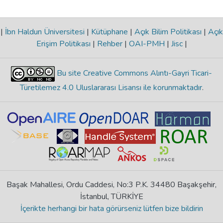
|
İbn Haldun Üniversitesi
|
Kütüphane
|
Açık Bilim Politikası
|
Açık
Erişim Politikası
|
Rehber
|
OAI-PMH
|
Jisc
|
Bu site Creative Commons Alıntı-Gayri Ticari-
Türetilemez 4.0 Uluslararası Lisansı ile korunmaktadır
.
Başak Mahallesi, Ordu Caddesi, No:3 P.K. 34480 Başakşehir,
İstanbul, TÜRKİYE
İçerikte herhangi bir hata görürseniz lütfen bize bildirin