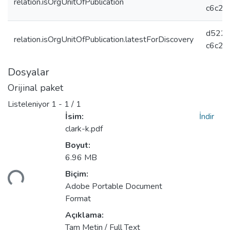
relation.isOrgUnitOfPublication
c6c2c
d5228
relation.isOrgUnitOfPublication.latestForDiscovery
c6c2c
Dosyalar
Orijinal paket
Listeleniyor
1 - 1 / 1
İsim:
İndir
clark-k.pdf
Boyut:
6.96 MB
niyor...
Biçim:
Adobe Portable Document
Format
Açıklama:
Tam Metin / Full Text