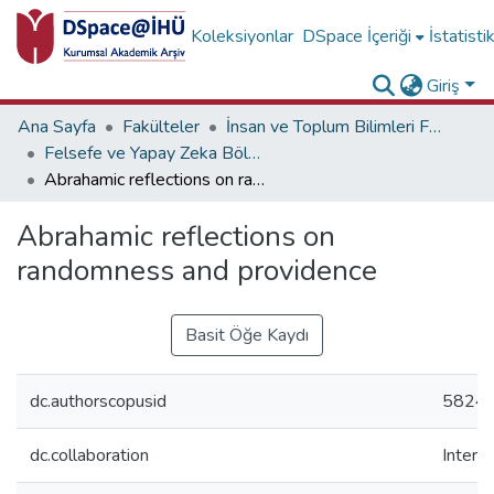
Koleksiyonlar
DSpace İçeriği
İstatisti
Giriş
Ana Sayfa
Fakülteler
İnsan ve Toplum Bilimleri Fakültesi
Felsefe ve Yapay Zeka Bölümü Koleksiyonu
Abrahamic reflections on randomness and providence
Abrahamic reflections on
randomness and providence
Basit Öğe Kaydı
dc.authorscopusid
5824
dc.collaboration
Interna