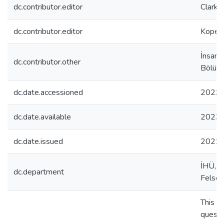
dc.contributor.editor
Clark,
dc.contributor.editor
Kopersk
İnsan 
dc.contributor.other
Bölüm
dc.date.accessioned
2023-
dc.date.available
2023-
dc.date.issued
2022
İHÜ, İ
dc.department
Felse
This o
questi