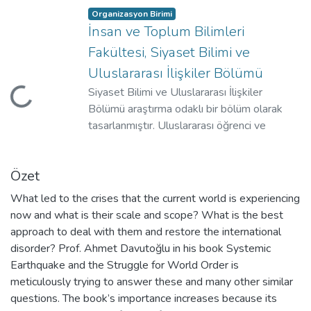
Organizasyon Birimi
İnsan ve Toplum Bilimleri
Fakültesi, Siyaset Bilimi ve
Uluslararası İlişkiler Bölümü
Siyaset Bilimi ve Uluslararası İlişkiler
Yükleniyor...
Bölümü araştırma odaklı bir bölüm olarak
tasarlanmıştır. Uluslararası öğrenci ve
öğretim üyesi sayısı ve çeşitliliği bölümün
kimliği ve öğretim pedagojisinin uluslararası
Özet
bir anlayışla şekillenmesini sağlamaktadır.
Müfredat ve ders içerikleri bugünün
What led to the crises that the current world is experiencing
sorunlarını anlamaya ve geleceğin
now and what is their scale and scope? What is the best
ihtiyaçlarını karşılamaya yönelik planlanmıştır.
approach to deal with them and restore the international
Avrupamerkezci bir pedagojinin ötesine
disorder? Prof. Ahmet Davutoğlu in his book Systemic
geçilerek farklı kültür ve medeniyet
Earthquake and the Struggle for World Order is
birikimleri mukayeseli olarak
meticulously trying to answer these and many other similar
incelenmektedir. Türkiye’nin karşılaştığı
questions. The book’s importance increases because its
siyasi meseleler bölgesel ve küresel