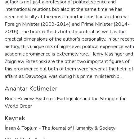
author is not just a professor of political science and
bağlamla etkileşim içerisinde
international relations but also at the same time he has
incelenemektedir. Siyaset Bilimi ve
been politically at the most important positions in Turkey:
Uluslararası İlişkiler’in alt dalları olan
Foreign Minister (2009-2014) and Prime Minister (2014-
Uluslararası İlişkiler, Karşılaştırmalı Siyaset,
2016). The book reflects both theoretical as well as the
Siyaset Teorisi ve Türkiye Siyasetine dair
practical dimensions of the author’s personality. In our recent
dersler müfredat içerisinde yer almaktadır.
history, this unique mix of high-level political experience with
academic prominence is extremely rare. Henry Kissinger and
Zbigniew Brzezinski are the other two important figures of
this prominence but both of them were never at the helm of
affairs as Davutoğlu was during his prime ministership...
Anahtar Kelimeler
Book Review
,
Systemic Earthquake and the Struggle for
World Order
Kaynak
İnsan & Toplum - The Journal of Humanity & Society