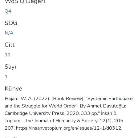
WoS Q Değeri
Q4
SDG
N/A
Cilt
12
Sayı
1
Künye
Hajam, W. A. (2022). [Book Review]: "Systemic Earthquake
and the Struggle for World Order", By Ahmet Davutoğlu:
Cambridge University Press, 2020, 333 pp." İnsan &
Toplum - The Journal of Humanity & Society, 12(1), 205-
207. https://insanvetoplum.org/en/issues/12-1/d0312.