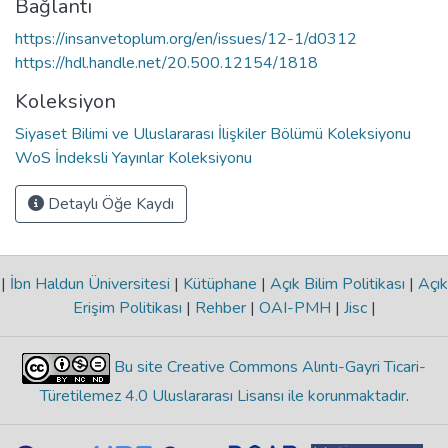
Bağlantı
https://insanvetoplum.org/en/issues/12-1/d0312
https://hdl.handle.net/20.500.12154/1818
Koleksiyon
Siyaset Bilimi ve Uluslararası İlişkiler Bölümü Koleksiyonu
WoS İndeksli Yayınlar Koleksiyonu
Detaylı Öğe Kaydı
|
İbn Haldun Üniversitesi
|
Kütüphane
|
Açık Bilim Politikası
|
Açık
Erişim Politikası
|
Rehber
|
OAI-PMH
|
Jisc
|
Bu site Creative Commons Alıntı-Gayri Ticari-
Türetilemez 4.0 Uluslararası Lisansı ile korunmaktadır
.