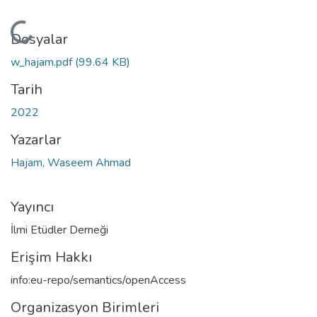
Yükleniyor...
Dosyalar
w_hajam.pdf
(99.64 KB)
Tarih
2022
Yazarlar
Hajam, Waseem Ahmad
Yayıncı
İlmi Etüdler Derneği
Erişim Hakkı
info:eu-repo/semantics/openAccess
Organizasyon Birimleri