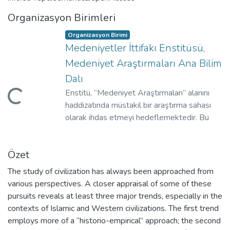
Organizasyon Birimleri
Organizasyon Birimi
Medeniyetler İttifakı Enstitüsü,
Medeniyet Araştırmaları Ana Bilim
Dalı
Enstitü, “Medeniyet Araştırmaları” alanını
eniyor...
haddizatında müstakil bir araştırma sahası
olarak ihdas etmeyi hedeflemektedir. Bu
çerçevede Medeniyet Araştırmaları alanının
kendi çözümleme düzlemlerini tarif etmek
Özet
ve alanı yönlendirecek ontolojik,
epistemolojik ve metodolojik yaklaşımları
The study of civilization has always been approached from
teklif etmek için çalışmaktadır. Medeniyet
various perspectives. A closer appraisal of some of these
Araştırmaları, mevcut disiplinlerin
pursuits reveals at least three major trends, especially in the
yaklaşımlarının çözümlemekte yetersiz
contexts of Islamic and Western civilizations. The first trend
kaldığı, yerel veya dünya ölçeğinde,
employs more of a “historio-empirical” approach; the second
insanlığın karşılaştığı farklı meseleleri