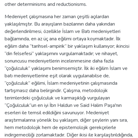
other determinisms and reductionisms.
Medeniyet çalışmasına her zaman çeşitli açılardan
yaklaşılmıştır. Bu arayışların bazılarının daha yakından
değerlendirilmesi, özellikle İslam ve Batı medeniyetleri
bağlamında, en az üç ana eğilimi ortaya koymaktadır. İlk
eğilim daha “tarihsel-ampirik” bir yaklaşım kullanıyor; ikincisi
“din felsefesi” yaklaşımını vurgulamaktadır; ve nihayet,
sonuncusu medeniyetlerin incelenmesine daha fazla
“çoğulculuk” yaklaşımı benimsemiştir. İlk iki eğilim İslam ve
batı medeniyetlerine eşit olarak uygulanabilse de,
“çoğulculuk” eğilimi, İslam medeniyetinin çalışmasında
tartışmasız daha belirgindir. Çalışma, metodolojik
terimlerdeki çoğulculuk ve karmaşıklığı vurgulayan
“Çoğulculuk”un en iyi İbn Haldun ve Said Halim Paşa'nın
eserleri ile temsil edildiğini savunuyor. Medeniyet
araştırmalarına yönelik bu yaklaşım, diğer şeylerin yanı sıra,
hem metodolojik hem de epistemolojik gerekçelerle
indirgemeciliği zorlamaktadır. Diğer ikisi ile karşılaştırıldığında,