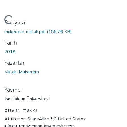
eniyor...
Dosyalar
mukerrem-miftah.pdf
(186.76 KB)
Tarih
2018
Yazarlar
Miftah, Mukerrem
Yayıncı
İbn Haldun Üniversitesi
Erişim Hakkı
Attribution-ShareAlike 3.0 United States
info:eu-repo/semantics/openAccess