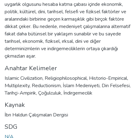
uygarlık olgusunu hesaba katma çabası içinde ekonomik,
politik, kültürel, dini, tarihsel, felsefi ve fiziksel faktörler ve
aralarındaki birbirine geçen karmaşıklık gibi birçok faktöre
dikkat çeker. Bu nedenle, medeniyet çalışmalarına alternatif
fakat daha bütünsel bir yaklaşım sunabilir ve bu sayede
tarihsel, ekonomik, fiziksel, ırksal, dini ve diğer
determinizmlerin ve indirgemeciliklerin ortaya çıkardığı
çıkmazları aşar.
Anahtar Kelimeler
Islamic Civilization
,
Religiophilosophical
,
Historio-Empirical
,
Multiplexity
,
Reductionism
,
İslam Medeniyeti
,
Din Felsefesi
,
Tarihçi-Ampirik
,
Çoğulculuk
,
İndirgemecilik
Kaynak
İbn Haldun Çalışmaları Dergisi
SDG
N/A