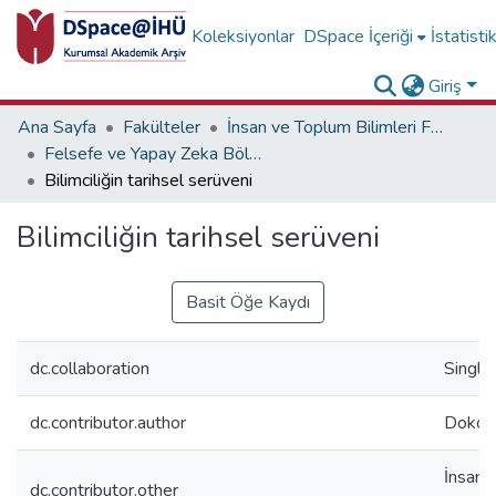
Koleksiyonlar
DSpace İçeriği
İstatisti
Giriş
Ana Sayfa
Fakülteler
İnsan ve Toplum Bilimleri Fakültesi
Felsefe ve Yapay Zeka Bölümü Koleksiyonu
Bilimciliğin tarihsel serüveni
Bilimciliğin tarihsel serüveni
Basit Öğe Kaydı
dc.collaboration
Single
dc.contributor.author
Doko, 
İnsan 
dc.contributor.other