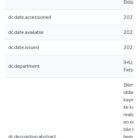
Bölüm
dc.date.accessioned
2023-
dc.date.available
2023-
dc.date.issued
2023
İHÜ, İ
dc.department
Felse
Bilimci
iddiasıd
kaynağ
ile ka
realist
en öne
bile bu
dc.description.abstract
hem fel