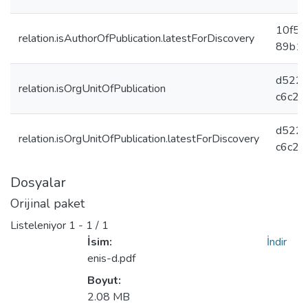
10f53
relation.isAuthorOfPublication.latestForDiscovery
89b1
d5228
relation.isOrgUnitOfPublication
c6c2c
d5228
relation.isOrgUnitOfPublication.latestForDiscovery
c6c2c
Dosyalar
Orijinal paket
Listeleniyor
1 - 1 / 1
İsim:
İndir
enis-d.pdf
Boyut:
Yükleniyor...
2.08 MB