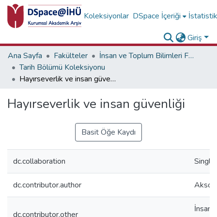
Koleksiyonlar
DSpace İçeriği
İstatisti
Giriş
Ana Sayfa
Fakülteler
İnsan ve Toplum Bilimleri Fakültesi
Tarih Bölümü Koleksiyonu
Hayırseverlik ve insan güvenliği
Hayırseverlik ve insan güvenliği
Basit Öğe Kaydı
dc.collaboration
Single
dc.contributor.author
Aksoy,
İnsan v
dc.contributor.other