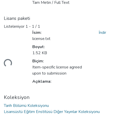
Tam Metin / Full Text
Lisans paketi
Listeleniyor
1 - 1 / 1
İsim:
İndir
license.txt
Boyut:
1.52 KB
niyor...
Biçim:
Item-specific license agreed
upon to submission
Açıklama:
Koleksiyon
Tarih Bölümü Koleksiyonu
Lisansüstü Eğitim Enstitüsü Diğer Yayınlar Koleksiyonu