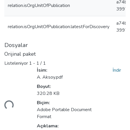
a74b5
relation.isOrgUnitOfPublication
3997c
a74b5
relation.isOrgUnitOfPublication.latestForDiscovery
3997c
Dosyalar
Orijinal paket
Listeleniyor
1 - 1 / 1
İsim:
İndir
A. Aksoy.pdf
Boyut:
320.28 KB
niyor...
Biçim:
Adobe Portable Document
Format
Açıklama: