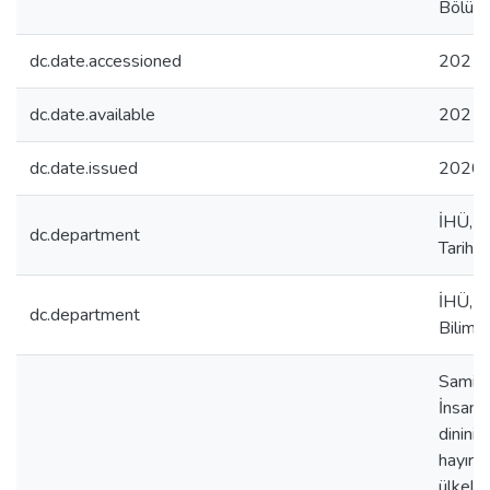
Bölüm
dc.date.accessioned
2021-
dc.date.available
2021-
dc.date.issued
2020
İHÜ, İ
dc.department
Tarih 
İHÜ, L
dc.department
Bilim D
Samiul
İnsan G
dininin
hayırs
ülkeler