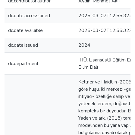
dc.contributor.author
Aydın, Mehmet Akif
dc.date.accessioned
2025-03-07T12:55:32Z
dc.date.available
2025-03-07T12:55:32Z
dc.date.issued
2024
İHÜ, Lisansüstü Eğitim Enst
dc.department
Bilim Dalı
Keltner ve Haidt’in (2003)
göre huşu, iki merkezi -ge
ihtiyacı- özelliğe sahip ve be
yetenek, erdem, doğaüstülük- 
kompleks bir duygudur. Bu
Yaden ve ark. (2018) tarafı
modelinden bu yana yapıla
bulgularına dayalı olarak ge