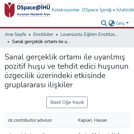
Koleksiyonlar
DSpace İçeriği
İstatisti
Giriş
Ana Sayfa
Enstitüler
Lisansüstü Eğitim Enstitüsü Tez Koleksiyonu
Sanal gerçeklik ortamı ile uyarılmış pozitif huşu ve tehdit edici huşunun özgecilik üzerindeki etkisinde gruplararası ilişkiler
Sanal gerçeklik ortamı ile uyarılmış
pozitif huşu ve tehdit edici huşunun
özgecilik üzerindeki etkisinde
gruplararası ilişkiler
Basit Öğe Kaydı
dc.contributor.advisor
Kaplan, Hasan