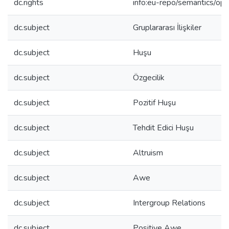
dc.rights
info:eu-repo/semantics/op
dc.subject
Gruplararası İlişkiler
dc.subject
Huşu
dc.subject
Özgecilik
dc.subject
Pozitif Huşu
dc.subject
Tehdit Edici Huşu
dc.subject
Altruism
dc.subject
Awe
dc.subject
Intergroup Relations
dc.subject
Positive Awe