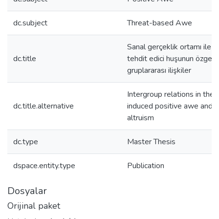
dc.subject
Threat-based Awe
Sanal gerçeklik ortamı ile u
dc.title
tehdit edici huşunun özgecil
gruplararası ilişkiler
Intergroup relations in the i
dc.title.alternative
induced positive awe and 
altruism
dc.type
Master Thesis
dspace.entity.type
Publication
Dosyalar
Orijinal paket