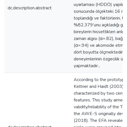
uyarlaması (HDDÖ) yapılmı
dc.description.abstract
sonucunda ölçekteki 16 ma
toplandığı ve faktörlerin, t
%82.379’unu açıkladığı gö
bireylerin hissettikleri anl
zaman algısı (α=.82), bağlan
(α=.94) ve akomode etme i
dört boyutta ölçmektedir. A
deneyimlerinin özgecilik üze
yapmaktadır...
According to the prototyp
Keltner and Haidt (2003),
characterized by two centra
features. This study aimed 
validity/reliability of the 
the AWE-S originally devel
(2018). The EFA revealed t