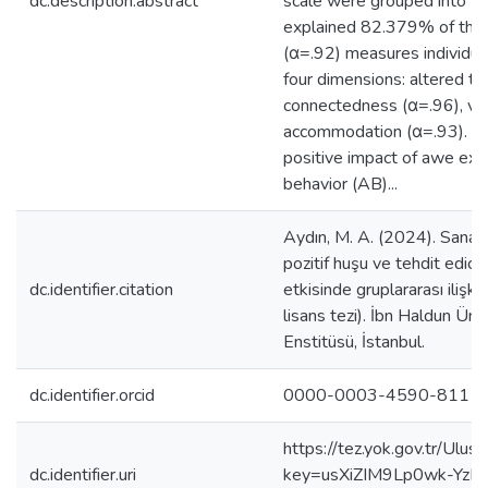
dc.description.abstract
scale were grouped into fo
explained 82.379% of the 
(α=.92) measures individua
four dimensions: altered ti
connectedness (α=.96), vas
accommodation (α=.93). S
positive impact of awe expe
behavior (AB)...
Aydın, M. A. (2024). Sanal g
pozitif huşu ve tehdit edici
dc.identifier.citation
etkisinde gruplararası ilişk
lisans tezi). İbn Haldun Üni
Enstitüsü, İstanbul.
dc.identifier.orcid
0000-0003-4590-8111
https://tez.yok.gov.tr/Ulu
dc.identifier.uri
key=usXiZIM9Lp0wk-YzR