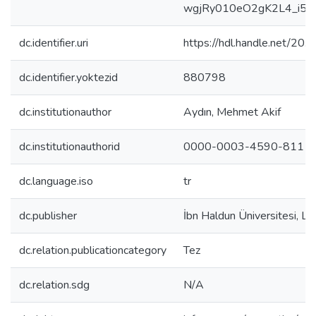
wgjRy010eO2gK2L4_i56e
dc.identifier.uri
https://hdl.handle.net/2
dc.identifier.yoktezid
880798
dc.institutionauthor
Aydın, Mehmet Akif
dc.institutionauthorid
0000-0003-4590-8111
dc.language.iso
tr
dc.publisher
İbn Haldun Üniversitesi, Li
dc.relation.publicationcategory
Tez
dc.relation.sdg
N/A