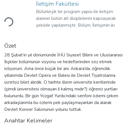
İletişim Fakültesi
Bütünleşik bir program yapısı ile iletişim
niyor...
alanının bütün alt disiplinlerini kapsayacak
şekilde yapılanmıştır. Bölüm, İletişimin iki
farklı alanı olan medya ve pazarlama iletişimi
uzmanlıkları ile ilgili eğitim programları
Özet
sunmaktadır.
28 Şubat’ın yıl dönümünde İHÜ Siyaset Bilimi ve Uluslararası
İlişkiler bölümünün vizyonu ve hedeflerinden söz etmek
istiyorum. Ama önce küçük bir anı: Ankara’da, öğrencilik
yıllarımda Devlet Opera ve Balesi ile Devlet Tiyatrolarına
ücretsiz bilet alırdık. O tarihte illerin üniversite kentlerinde
(şimdi üniversitesi olmayan il kalmış mıdır?) öğrenci yurtları
bulunurdu. Bir gün Yozgat Yurdu’ndaki senfoni özlemi çeken
arkadaşlarımla bu özlemi pek paylaşmayanları da alarak
Devlet Konser Salonunun yolunu tuttuk.
Anahtar Kelimeler