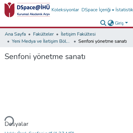
Koleksiyonlar
DSpace İçeriği
İstatisti
Giriş
Ana Sayfa
Fakülteler
İletişim Fakültesi
Yeni Medya ve İletişim Bölümü Koleksiyonu
Senfoni yönetme sanatı
Senfoni yönetme sanatı
niyor...
Dosyalar