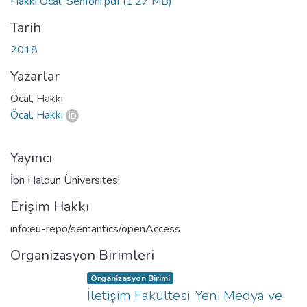
Hakkı Öcal_Senfoni.pdf
(1.27 MB)
Tarih
2018
Yazarlar
Öcal, Hakkı
Öcal, Hakkı
Yayıncı
İbn Haldun Üniversitesi
Erişim Hakkı
info:eu-repo/semantics/openAccess
Organizasyon Birimleri
Organizasyon Birimi
İletişim Fakültesi, Yeni Medya ve