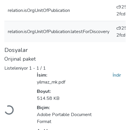
c9253
relation.isOrgUnitOfPublication
2fcd5
c9253
relation.isOrgUnitOfPublication.latestForDiscovery
2fcd5
Dosyalar
Orijinal paket
Listeleniyor
1 - 1 / 1
İsim:
İndir
yilmaz_mk.pdf
Boyut:
514.58 KB
Biçim:
Yükleniyor...
Adobe Portable Document
Format