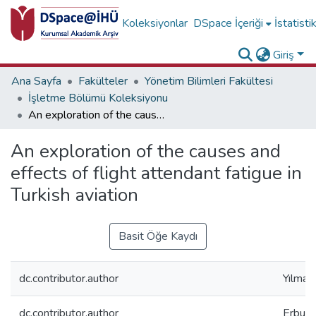
Koleksiyonlar
DSpace İçeriği
İstatisti
Giriş
Ana Sayfa
Fakülteler
Yönetim Bilimleri Fakültesi
İşletme Bölümü Koleksiyonu
An exploration of the causes and effects of flight attendant fatigue in Turkish aviation
An exploration of the causes and
effects of flight attendant fatigue in
Turkish aviation
Basit Öğe Kaydı
dc.contributor.author
Yılmaz
dc.contributor.author
Erbuda