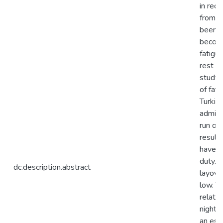
in rec
from f
been i
become
fatigu
rest t
study 
of fat
Turkis
admini
run on
result
have tr
duty. B
dc.description.abstract
layover
low. Th
related
night 
an esse