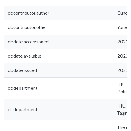
dc.contributor.author
Gündü
dc.contributor.other
Yöneti
dc.date.accessioned
2022-
dc.date.available
2022-
dc.date.issued
2022
İHÜ, Y
dc.department
Bölüm
İHÜ, L
dc.department
Taşımac
The rap