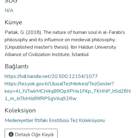
SDG
N/A
Künye
Parlak, G. (2018). The nature of human soul in al-Farabi’s
philosophy and its influence on medieval philosophy.
(Unpublished master's thesis). Ibn Haldun University
Alliance of Civilization Institute, İstanbul
Bağlantı
https://hdl.handle.net/20.500.12154/1077
https://tez.yok.gov.tr/UlusalTezMerkezi/TezGoster?
key=4J_FzTwlrMCH4qBROpXPHx1FKp_7KHNP_hSd28N
1_m_InTbMJdRIfRPSgVAq92Rw
Koleksiyon
Medeniyetler İttifakı Enstitüsü Tez Koleksiyonu
Detaylı Öğe Kaydı