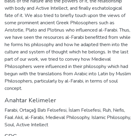
basis of the nature and the powers of it, the relationship
with body and Active Intellect, and finally eschatological
fate of it. We also tried to briefly touch upon the views of
some prominent ancient Greek Philosophers such as
Aristotle, Plato and Plotinus who influenced al-Farabi. Thus,
we have seen the resources al-Farabi benefitted from while
he forms his philosophy and how he adapted them into the
culture and system of thought which he belongs. In the last
part of our work, we tried to convey how Medieval
Philosophers were influenced in their philosophy which had
begun with the translations from Arabic into Latin by Muslim
Philosophers, particularly by al-Farabi, in terms of soul
concept.
Anahtar Kelimeler
Farabi
,
Ortaçağ Batı Felsefesi
,
İslam Felsefesi
,
Ruh
,
Nefis
,
Faal Akıl
,
al-Farabi
,
Medieval Philosophy
,
Islamic Philosophy
,
Soul
,
Active Intellect