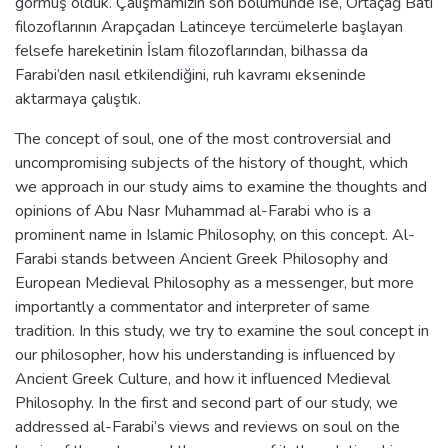
görmüş olduk. Çalışmamızın son bölümünde ise, Ortaçağ Batı
filozoflarının Arapçadan Latinceye tercümelerle başlayan
felsefe hareketinin İslam filozoflarından, bilhassa da
Farabi’den nasıl etkilendiğini, ruh kavramı ekseninde
aktarmaya çalıştık.
The concept of soul, one of the most controversial and
uncompromising subjects of the history of thought, which
we approach in our study aims to examine the thoughts and
opinions of Abu Nasr Muhammad al-Farabi who is a
prominent name in Islamic Philosophy, on this concept. Al-
Farabi stands between Ancient Greek Philosophy and
European Medieval Philosophy as a messenger, but more
importantly a commentator and interpreter of same
tradition. In this study, we try to examine the soul concept in
our philosopher, how his understanding is influenced by
Ancient Greek Culture, and how it influenced Medieval
Philosophy. In the first and second part of our study, we
addressed al-Farabi’s views and reviews on soul on the