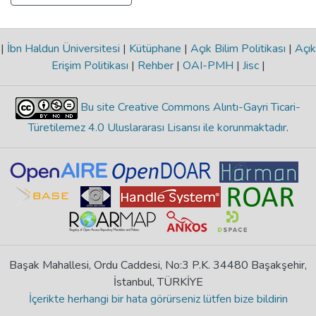
|
İbn Haldun Üniversitesi
|
Kütüphane
|
Açık Bilim Politikası
|
Açık
Erişim Politikası
|
Rehber
|
OAI-PMH
|
Jisc
|
Bu site Creative Commons Alıntı-Gayri Ticari-
Türetilemez 4.0 Uluslararası Lisansı ile korunmaktadır
.
Başak Mahallesi, Ordu Caddesi, No:3 P.K. 34480 Başakşehir,
İstanbul, TÜRKİYE
İçerikte herhangi bir hata görürseniz lütfen bize bildirin