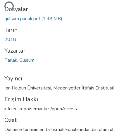
niyor...
Dosyalar
gülsüm parlak.pdf
(1.48 MB)
Tarih
2018
Yazarlar
Parlak, Gülsüm
Yayıncı
İbn Haldun Üniversitesi, Medeniyetler İttifakı Enstitüsü
Erişim Hakkı
info:eu-repo/semantics/openAccess
Özet
Düşünce tarihinin en tartışmalı konularından biri olan ruh