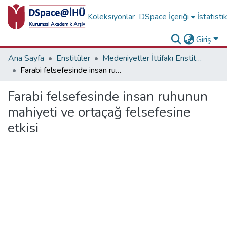
Koleksiyonlar
DSpace İçeriği
İstatisti
Giriş
Ana Sayfa
Enstitüler
Medeniyetler İttifakı Enstitüsü Tez Koleksiyonu
Farabi felsefesinde insan ruhunun mahiyeti ve ortaçağ felsefesine etkisi
Farabi felsefesinde insan ruhunun
mahiyeti ve ortaçağ felsefesine
etkisi