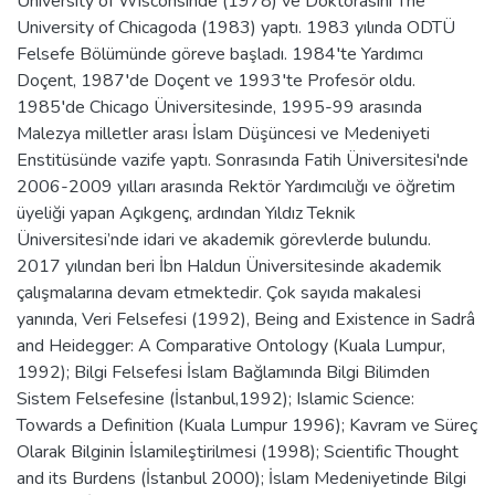
University of Wisconsinde (1978) ve Doktorasını The
University of Chicagoda (1983) yaptı. 1983 yılında ODTÜ
Felsefe Bölümünde göreve başladı. 1984′te Yardımcı
Doçent, 1987′de Doçent ve 1993′te Profesör oldu.
1985′de Chicago Üniversitesinde, 1995-99 arasında
Malezya milletler arası İslam Düşüncesi ve Medeniyeti
Enstitüsünde vazife yaptı. Sonrasında Fatih Üniversitesi'nde
2006-2009 yılları arasında Rektör Yardımcılığı ve öğretim
üyeliği yapan Açıkgenç, ardından Yıldız Teknik
Üniversitesi’nde idari ve akademik görevlerde bulundu.
2017 yılından beri İbn Haldun Üniversitesinde akademik
çalışmalarına devam etmektedir. Çok sayıda makalesi
yanında, Veri Felsefesi (1992), Being and Existence in Sadrâ
and Heidegger: A Comparative Ontology (Kuala Lumpur,
1992); Bilgi Felsefesi İslam Bağlamında Bilgi Bilimden
Sistem Felsefesine (İstanbul,1992); Islamic Science:
Towards a Definition (Kuala Lumpur 1996); Kavram ve Süreç
Olarak Bilginin İslamileştirilmesi (1998); Scientific Thought
and its Burdens (İstanbul 2000); İslam Medeniyetinde Bilgi