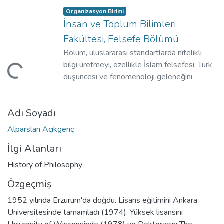
Organizasyon Birimi
İnsan ve Toplum Bilimleri
Fakültesi, Felsefe Bölümü
Bölüm, uluslararası standartlarda nitelikli
bilgi üretmeyi, özellikle İslam felsefesi, Türk
niyor...
düşüncesi ve fenomenoloji geleneğini
merkeze almayı ve bu meyanda felsefi bilgi
üretilmesini amaçlamaktadır. Batı'da gelişen
Adı Soyadı
felsefenin soy kütüğünde sadece Yunan,
Helenistik ve Hıristiyan değil, İslam felsefi
Alparslan Açıkgenç
mirası da yer almaktadır.
İlgi Alanları
History of Philosophy
Özgeçmiş
1952 yılında Erzurum'da doğdu. Lisans eğitimini Ankara
Üniversitesinde tamamladı (1974). Yüksek lisansını