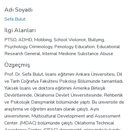
kurulduğu dinamik ve çeşitlilik gösteren bir
Adı Soyadı
topluluktur.
Sefa Bulut
İlgi Alanları
PTSD, ADHD, Mobbing, School Violonce, Bullying,
Psychology Criminology, Penology Education, Educational
Research General, Internal Medicine Substance Abuse
Özgeçmiş
Prof. Dr. Sefa Bulut, lisans eğitimini Ankara Üniversitesi, Dil
ve Tarih Coğrafya Fakültesi Psikoloji Bölümünde tamamladı.
Yüksek lisans ve doktora eğitimini Amerika Birleşik
Devletlerinde, Oklahoma Devlet Üniversitesinde, Rehberlik
ve Psikolojik Danışmanlık bölümünde yaptı. Bu üniversite de
araştırma ve öğretim asistanı olarak çalıştı. Aynı
üniversitenin, Multicultural Development and Assessment
Center. (MDAC) bölümünde çalıştı. Oklahoma Technical
Assistance Center. (OTAC) danışmanlık görevinde bulundu.