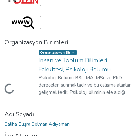
Organizasyon Birimleri
Organizasyon Birimi
İnsan ve Toplum Bilimleri
Fakültesi, Psikoloji Bölümü
Psikoloji Bölümü BSc, MA, MSc ve PhD
dereceleri sunmaktadır ve bu çalışma alanları
Yükleniyor...
gelişmektedir. Psikoloji biliminin ele aldığı
konular, beynin işlevlerinden toplumsal
hareketlerin incelenmesine, çocuk
Adı Soyadı
gelişiminden ruhsal bozuklukların nasıl tedavi
edilebileceğine kadar uzanan çok geniş bir
Saliha Büşra Selman Adıyaman
yelpazede yer alır. Bu zenginlik, psikolojinin
İlgi Alanları
birçok farklı, ancak birbiriyle etkileşim içinde