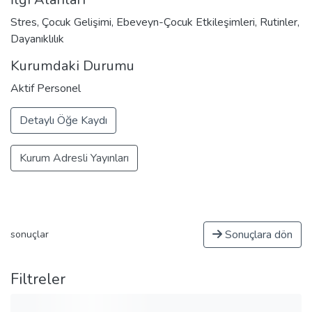
olan alt alanlarının bulunduğu anlamına
Stres, Çocuk Gelişimi, Ebeveyn-Çocuk Etkileşimleri, Rutinler,
gelmektedir.
Dayanıklılık
Kurumdaki Durumu
Aktif Personel
Detaylı Öğe Kaydı
Kurum Adresli Yayınları
Sonuçlara dön
sonuçlar
Filtreler