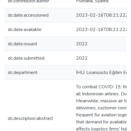
dc.contributor.author
Putriana, Syafira
dc.date.accessioned
2023-02-16T08:21:22Z
dc.date.available
2023-02-16T08:21:22Z
dc.date.issued
2022
dc.date.submitted
2022
dc.department
İHÜ, Lisansüstü Eğitim Enst
To combat COVID-19, the In
all Indonesian airlines. Du
Meanwhile, massive air trav
deliveries, customer complai
frequent for aviation logis
dc.description.abstract
that demand for available 
affects logistics firms' hub