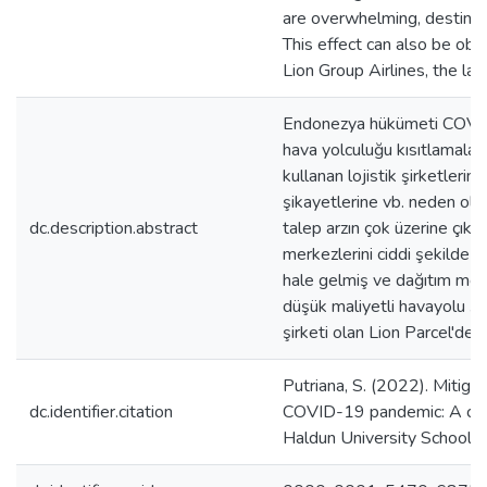
are overwhelming, destinat
This effect can also be obs
Lion Group Airlines, the lar
Endonezya hükümeti COVID-
hava yolculuğu kısıtlamaları 
kullanan lojistik şirketleri
şikayetlerine vb. neden olmuş
dc.description.abstract
talep arzın çok üzerine çıkmı
merkezlerini ciddi şekilde e
hale gelmiş ve dağıtım merk
düşük maliyetli havayolu şirk
şirketi olan Lion Parcel'd
Putriana, S. (2022). Mitigat
dc.identifier.citation
COVID-19 pandemic: A case 
Haldun University School of