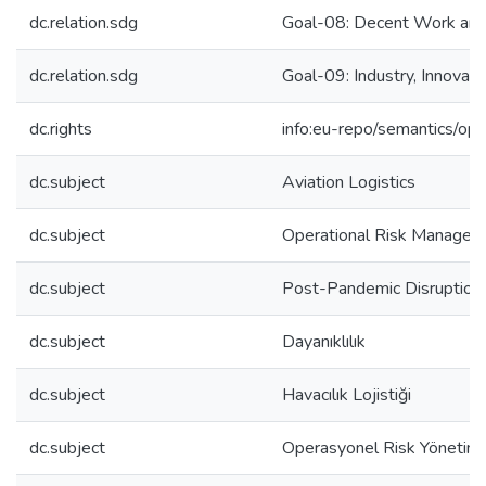
dc.relation.sdg
Goal-08: Decent Work an
dc.relation.sdg
Goal-09: Industry, Innovati
dc.rights
info:eu-repo/semantics/op
dc.subject
Aviation Logistics
dc.subject
Operational Risk Managem
dc.subject
Post-Pandemic Disruption
dc.subject
Dayanıklılık
dc.subject
Havacılık Lojistiği
dc.subject
Operasyonel Risk Yönetimi