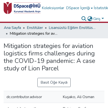
Koleksiyonlar
DSpace İçeriği
İstatisti
Giriş
Ana Sayfa
Enstitüler
Lisansüstü Eğitim Enstitüsü Tez Koleksiyonu
Mitigation strategies for aviation logistics firms challenges during the COVID-19 pandemic: A case study of Lion Parcel
Mitigation strategies for aviation
logistics firms challenges during
the COVID-19 pandemic: A case
study of Lion Parcel
Basit Öğe Kaydı
dc.contributor.advisor
Kuşakcı, Ali Osman