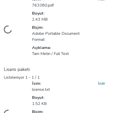
763380.pdf
Boyut:
2.43 MB
Biçim:
Yükleniyor...
Adobe Portable Document
Format
Açıklama:
Tam Metin / Full Text
Lisans paketi
Listeleniyor
1 - 1 / 1
İsim:
İndir
license.txt
Boyut:
1.52 KB
Biçim: