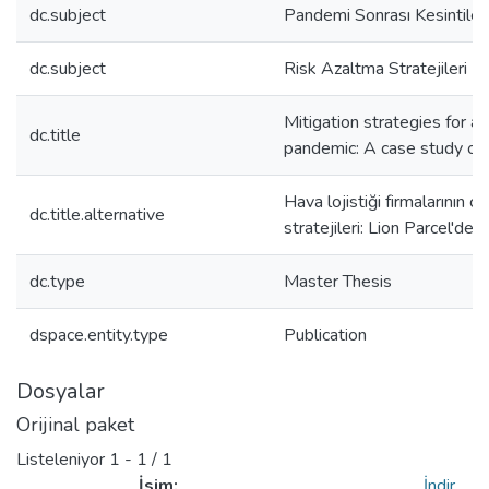
dc.subject
Pandemi Sonrası Kesintiler
dc.subject
Risk Azaltma Stratejileri
Mitigation strategies for a
dc.title
pandemic: A case study of 
Hava lojistiği firmalarının 
dc.title.alternative
stratejileri: Lion Parcel'de 
dc.type
Master Thesis
dspace.entity.type
Publication
Dosyalar
Orijinal paket
Listeleniyor
1 - 1 / 1
İsim:
İndir