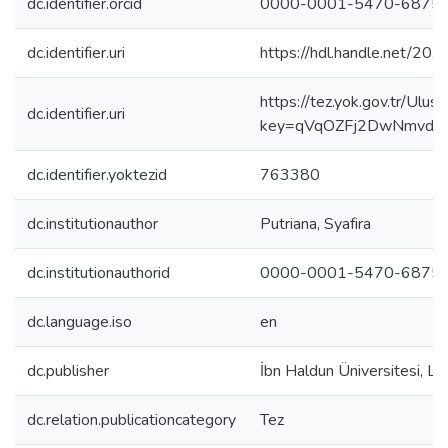
dc.identifier.orcid
0000-0001-5470-6875
dc.identifier.uri
https://hdl.handle.net/2
https://tez.yok.gov.tr/Ulu
dc.identifier.uri
key=qVqOZFj2DwNmvdf1
dc.identifier.yoktezid
763380
dc.institutionauthor
Putriana, Syafira
dc.institutionauthorid
0000-0001-5470-6875
dc.language.iso
en
dc.publisher
İbn Haldun Üniversitesi, Li
dc.relation.publicationcategory
Tez