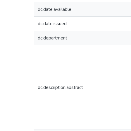
dc.date.available
dc.date.issued
dc.department
dc.description.abstract