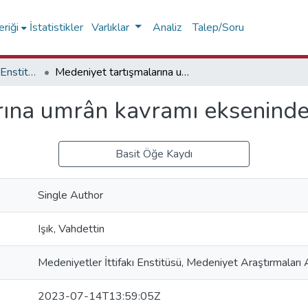
riği
İstatistikler
Varlıklar
Analiz
Talep/Soru
Medeniyetler İttifakı Enstitüsü Diğer Yayınlar Koleksiyonu
Medeniyet tartışmalarına umrân kavramı ekseninden bakmak
arına umrân kavramı eksenin
Basit Öğe Kaydı
Single Author
Işık, Vahdettin
Medeniyetler İttifakı Enstitüsü, Medeniyet Araştırmaları 
2023-07-14T13:59:05Z