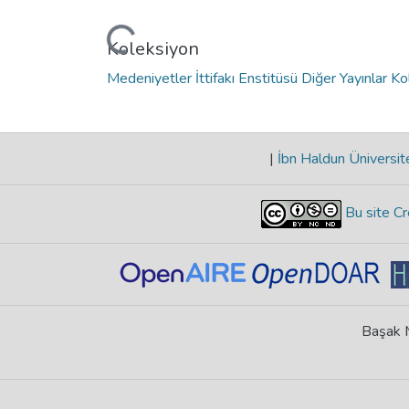
Yükleniyor...
Koleksiyon
Medeniyetler İttifakı Enstitüsü Diğer Yayınlar K
|
İbn Haldun Üniversit
Bu site Cr
Başak M