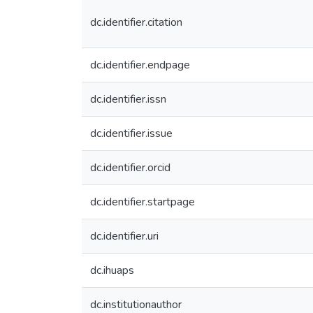
dc.identifier.citation
dc.identifier.endpage
dc.identifier.issn
dc.identifier.issue
dc.identifier.orcid
dc.identifier.startpage
dc.identifier.uri
dc.ihuaps
dc.institutionauthor