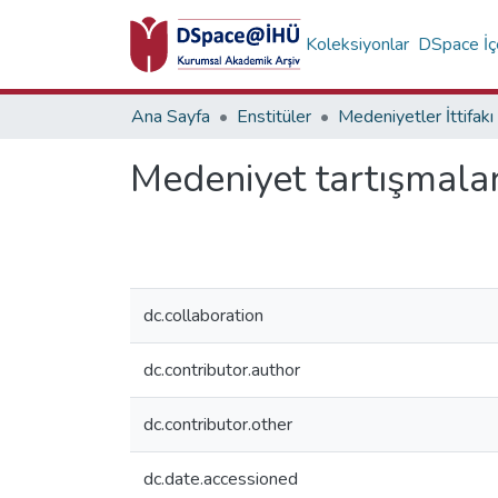
Koleksiyonlar
DSpace İçe
Ana Sayfa
Enstitüler
Medeniyet tartışmal
dc.collaboration
dc.contributor.author
dc.contributor.other
dc.date.accessioned