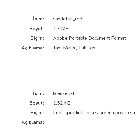
İsim:
vahdettin_i.pdf
Boyut:
1.7 MB
Biçim:
Adobe Portable Document Format
Açıklama:
Tam Metin / Full Text
İsim:
license.txt
Boyut:
1.52 KB
Biçim:
Item-specific license agreed upon to s
Açıklama: