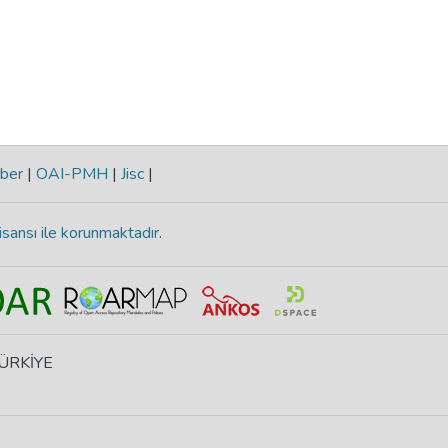
ber
|
OAI-PMH
|
Jisc
|
isansı ile korunmaktadır
.
 TÜRKİYE