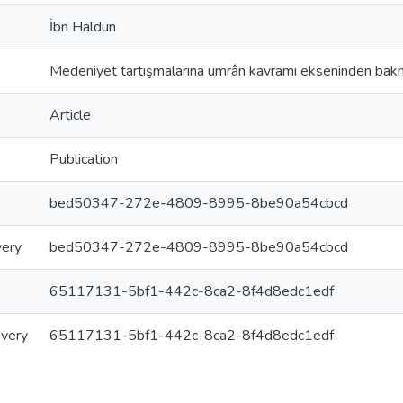
İbn Haldun
Medeniyet tartışmalarına umrân kavramı ekseninden ba
Article
Publication
bed50347-272e-4809-8995-8be90a54cbcd
very
bed50347-272e-4809-8995-8be90a54cbcd
65117131-5bf1-442c-8ca2-8f4d8edc1edf
overy
65117131-5bf1-442c-8ca2-8f4d8edc1edf