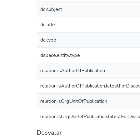
dc.subject
dc.title
dc.type
dspace.entity.type
relation.isAuthorOfPublication
relation.isAuthorOfPublication.latestForDisco
relation.isOrgUnitOfPublication
relation.isOrgUnitOfPublication.latestForDisc
Dosyalar