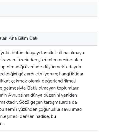
ları Ana Bilim Dalı
niyetin bütün dünyayı tasallut altına almaya
ir kavram üzerinden çözümlenmesine olan
olup olmadığı üzerinde düşünmekte fayda
dildiğini göz ardı etmiyorum; hangi iktidar
dikkat çekmek olarak değerlendirilmeli
ne gelmesiyle Batılı olmayan toplumların
üzenin Avrupa’nın dünya düzenini yeniden
lmaktadır. Sözü geçen tartışmalarda da
leri, bu zemin yüzünden çoğunlukla savunmacı
ernleşmesi denilen hadise, bu
ir…