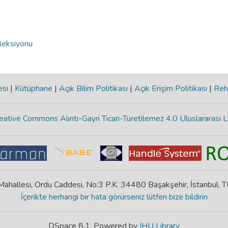
oleksiyonu
esi
|
Kütüphane
|
Açık Bilim Politikası
|
Açık Erişim Politikası
|
Reh
eative Commons Alıntı-Gayri Ticari-Türetilemez 4.0 Uluslararası L
ahallesi, Ordu Caddesi, No:3 P.K. 34480 Başakşehir, İstanbul,
İçerikte herhangi bir hata görürseniz lütfen bize bildirin
DSpace 8.1, Powered by
IHU Library