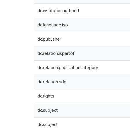
dc.institutionauthorid
dc.language.iso
dc.publisher
dc.relation.ispartof
dc.relation.publicationcategory
dc.relation.sdg
dc.rights
dc.subject
dc.subject