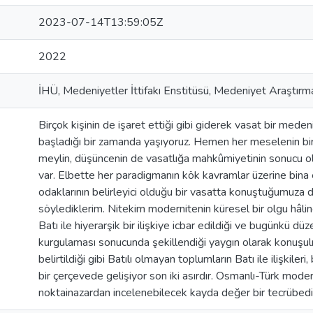
2023-07-14T13:59:05Z
2022
İHÜ, Medeniyetler İttifakı Enstitüsü, Medeniyet Araştırma
Birçok kişinin de işaret ettiği gibi giderek vasat bir mede
başladığı bir zamanda yaşıyoruz. Hemen her meselenin b
meylin, düşüncenin de vasatlığa mahkûmiyetinin sonucu 
var. Elbette her paradigmanın kök kavramlar üzerine bina e
odaklarının belirleyici olduğu bir vasatta konuştuğumuza 
söylediklerim. Nitekim modernitenin küresel bir olgu hâli
Batı ile hiyerarşik bir ilişkiye icbar edildiği ve bugünkü d
kurgulaması sonucunda şekillendiği yaygın olarak konuşu
belirtildiği gibi Batılı olmayan toplumların Batı ile ilişki
bir çerçevede gelişiyor son iki asırdır. Osmanlı-Türk mod
noktainazardan incelenebilecek kayda değer bir tecrübed