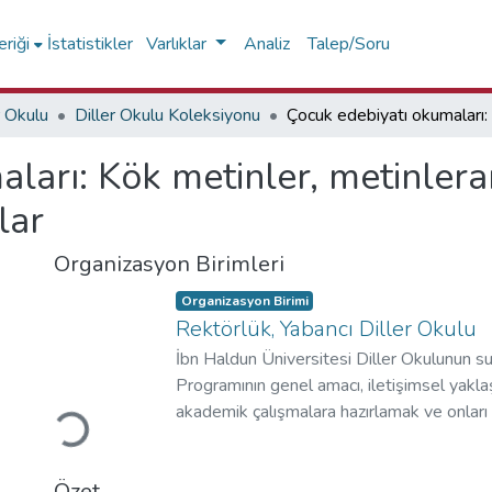
riği
İstatistikler
Varlıklar
Analiz
Talep/Soru
r Okulu
Diller Okulu Koleksiyonu
arı: Kök metinler, metinleraras
lar
Organizasyon Birimleri
Organizasyon Birimi
Rektörlük, Yabancı Diller Okulu
İbn Haldun Üniversitesi Diller Okulunun su
Yükleniyor...
Programının genel amacı, iletişimsel yaklaş
akademik çalışmalara hazırlamak ve onları e
kendilerine öğrenebilir bireyler olmaya teşv
Hazırlık sistemi kurulurken öğrencilerimizin 
Özet
üniversitemizin akademik gereksinimleri 