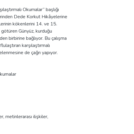
şılaştırmalı Okumalar” başlığı
erinden Dede Korkut Hikâyelerine
ye gruplarına göre
erinin kökenlerini 14. ve 15.
onunda hedeflenen dil
r götüren Günyüz, kurduğu
im verimliliğin artmasına
niden birbirine bağlıyor. Bu çalışma
flulaştıran karşılaştırmalı
celenmesine de çağrı yapıyor.
Okumalar
 metinlerarası ilişkiler,