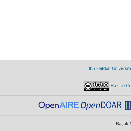
|
İbn Haldun Üniversit
Bu site Cr
Başak M