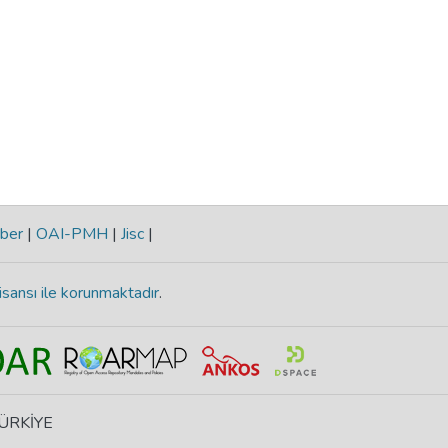
ber
|
OAI-PMH
|
Jisc
|
isansı ile korunmaktadır
.
 TÜRKİYE