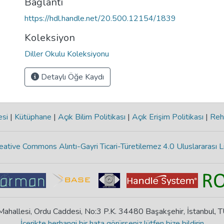
Bağlantı
https://hdl.handle.net/20.500.12154/1839
Koleksiyon
Diller Okulu Koleksiyonu
Detaylı Öğe Kaydı
esi
|
Kütüphane
|
Açık Bilim Politikası
|
Açık Erişim Politikası
|
Reh
eative Commons Alıntı-Gayri Ticari-Türetilemez 4.0 Uluslararası L
ahallesi, Ordu Caddesi, No:3 P.K. 34480 Başakşehir, İstanbul,
İçerikte herhangi bir hata görürseniz lütfen bize bildirin