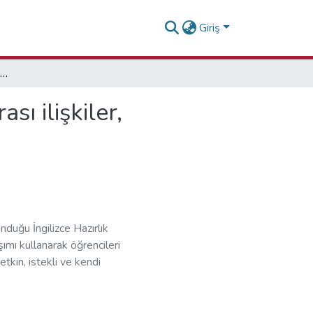
Giriş
Çocuk edebiyatı okumaları: Kök metinler, metinlerarası ilişkiler, karşılaştırmalı okumalar
ı ilişkiler,
nduğu İngilizce Hazırlık
ımı kullanarak öğrencileri
tkin, istekli ve kendi
ik etmektir. İngilizce
profilleri ve
göz önüne alınarak Modüler