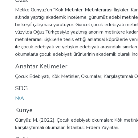
Sistem uygulanması uygun görülmüştür.
Melike Günyüz’ün “Kök Metinler, Metinlerarası İlişkiler, Kar
altında yaptığı akademik inceleme, günümüz edebi metinl
Uygulamaya konulan Modüler Sistem, sevi
bir keşif çalışması yürütüyor. Güncel çocuk edebiyatı metinl
öğrencilerin devam edecekleri modüller s
yüzyılda Oğuz Türkçesiyle yazılmış anonim metinlere kada
becerilerine ulaşmalarını sağlar ve dil eğit
metinlerarası ilişkilerle tesis ettiği anlatısal köprülerle ye
yardımcı olur.
ile çocuk edebiyatı ve yetişkin edebiyatı arasındaki sınırları 
okumalarla çocuk edebiyatı ürünlerinin akademik olarak in
Anahtar Kelimeler
Çocuk Edebiyatı
,
Kök Metinler
,
Okumalar
,
Karşılaştırmalı 
SDG
N/A
Künye
Günyüz, M. (2022). Çocuk edebiyatı okumaları: Kök metinler,
karşılaştırmalı okumalar. İstanbul: Erdem Yayınları.