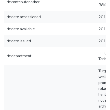
dc.contributor.other
Bölüm
dc.date.accessioned
2018-
dc.date.available
2018-
dc.date.issued
2017
İHÜ, İ
dc.department
Tarih 
Turgut
well-k
promine
refashi
herita
novel 
archite