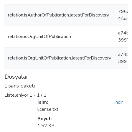
796a4
relation.isAuthorOfPublication.latestForDiscovery
4fba9
a74b5
relation.isOrgUnitOfPublication
3997c
a74b5
relation.isOrgUnitOfPublication.latestForDiscovery
3997c
Dosyalar
Lisans paketi
Listeleniyor
1 - 1 / 1
İsim:
İndir
license.txt
Boyut:
1.52 KB