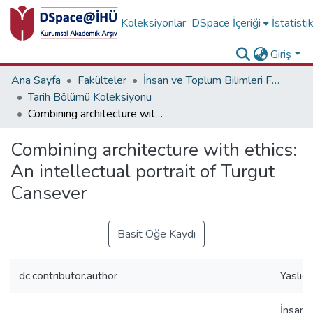
Koleksiyonlar
DSpace İçeriği
İstatisti
Giriş
Ana Sayfa
Fakülteler
İnsan ve Toplum Bilimleri Fakültesi
Tarih Bölümü Koleksiyonu
Combining architecture with ethics: An intellectual portrait of Turgut Cansever
Combining architecture with ethics:
An intellectual portrait of Turgut
Cansever
Basit Öğe Kaydı
dc.contributor.author
Yaslıç
İnsan v