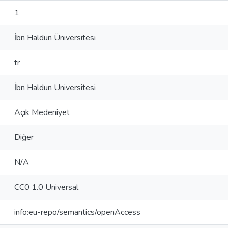
1
İbn Haldun Üniversitesi
tr
İbn Haldun Üniversitesi
Açık Medeniyet
Diğer
N/A
CC0 1.0 Universal
info:eu-repo/semantics/openAccess