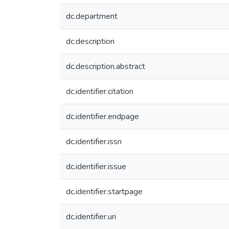
dc.department
dc.description
dc.description.abstract
dc.identifier.citation
dc.identifier.endpage
dc.identifier.issn
dc.identifier.issue
dc.identifier.startpage
dc.identifier.uri