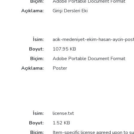
Biçim:
Adobe Portable Document Format
Açıklama:
Girişi Dersleri Eki
İsim:
acik-medeniyet-ekim-hasan-aycin-post
Boyut:
107.95 KB
Biçim:
Adobe Portable Document Format
Açıklama:
Poster
İsim:
license.txt
Boyut:
1.52 KB
Biçim:
Item-specific license agreed upon to s