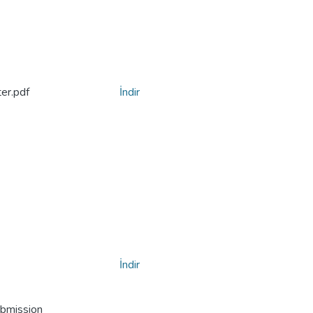
er.pdf
İndir
İndir
ubmission