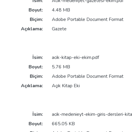
İsim:
Acik-medeniyet-gazetesi-ekim.pdf
Boyut:
4.48 MB
Biçim:
Adobe Portable Document Format
Açıklama:
Gazete
İsim:
acik-kitap-eki-ekim.pdf
Boyut:
5.76 MB
Biçim:
Adobe Portable Document Format
Açıklama:
Açık Kitap Eki
İsim:
acik-medenieyt-ekim-giris-dersleri-kita
Boyut:
665.05 KB