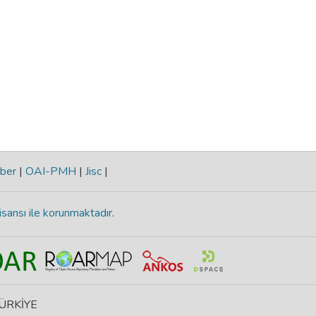
ber
|
OAI-PMH
|
Jisc
|
isansı ile korunmaktadır
.
 TÜRKİYE