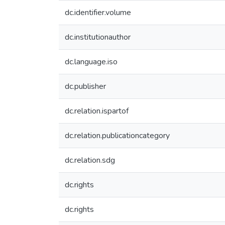
dc.identifier.volume
dc.institutionauthor
dc.language.iso
dc.publisher
dc.relation.ispartof
dc.relation.publicationcategory
dc.relation.sdg
dc.rights
dc.rights