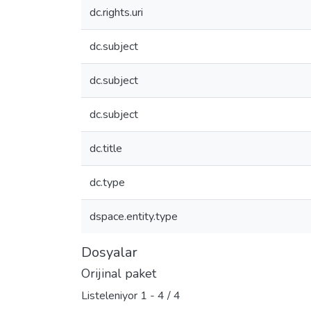
dc.rights.uri
dc.subject
dc.subject
dc.subject
dc.title
dc.type
dspace.entity.type
Dosyalar
Orijinal paket
Listeleniyor
1 - 4 / 4