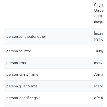
Sağlığı 
Üniversi
(UNRWA)
araştır
İnsan ve
person.contributor.other
Psikolo
person.country
Türkiye
person.email
merve.a
person.familyName
Armağa
person.givenName
Merve
person.identifier.gsid
dPYfa