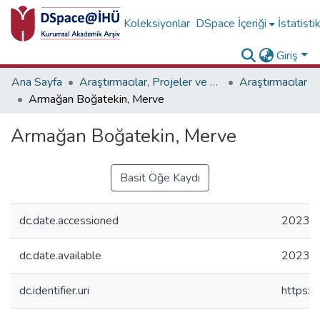
Koleksiyonlar
DSpace İçeriği
İstatisti
Giriş
Ana Sayfa
Araştırmacılar, Projeler ve Birimler
Araştırmacılar
Armağan Boğatekin, Merve
Armağan Boğatekin, Merve
Basit Öğe Kaydı
dc.date.accessioned
2023-0
dc.date.available
2023-0
dc.identifier.uri
https:/