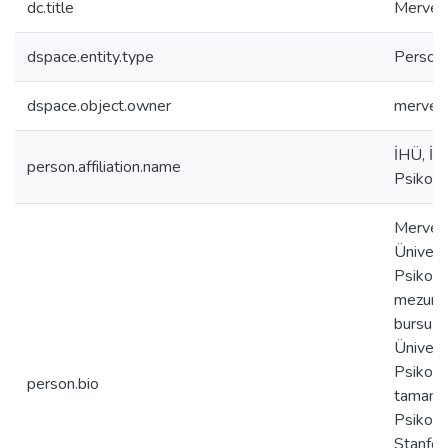
dc.title
Merve 
dspace.entity.type
Person
dspace.object.owner
merve.a
İHÜ, İns
person.affiliation.name
Psikolo
Merve 
Ünivers
Psikolo
mezunud
bursu k
Ünivers
Psikoloj
person.bio
tamamla
Psikolo
Stanfor