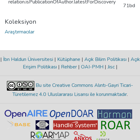
relation.isPublicationOfAuthor.latestForDiscovery
71bdc
Koleksiyon
Araştırmacılar
|
İbn Haldun Üniversitesi
|
Kütüphane
|
Açık Bilim Politikası
|
Açık
Erişim Politikası
|
Rehber
|
OAI-PMH
|
Jisc
|
Bu site Creative Commons Alıntı-Gayri Ticari-
Türetilemez 4.0 Uluslararası Lisansı ile korunmaktadır
.