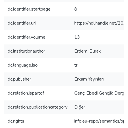
dc.identifier.startpage
8
dc.identifier.uri
https://hdl.handle.net/20
dc.identifier.volume
13
dc.institutionauthor
Erdem, Burak
dc.language.iso
tr
dc.publisher
Erkam Yayınları
dc.relation.ispartof
Genç: Ebedi Gençlik Dergis
dc.relation.publicationcategory
Diğer
dc.rights
info:eu-repo/semantics/op