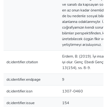
ve sanatı da kapsayan sosya
en az onun kadar önemlidir.
de bu nedenle sosyal bilim
alanlarına odaklanmıştır. Ül
coğrafyamızın kendi sorunla
bilimler perspektifinden, ke
üretebilecek özgün fikir ve b
yetiştirmeyi arzuluyoruz.
Erdem, B. (2019). İyi insanla
dc.identifier.citation
iyi olur. Genç: Ebedi Gençlik
13(154), ss. 8-9.
dc.identifier.endpage
9
dc.identifier.issn
1307-0460
dc.identifier.issue
154