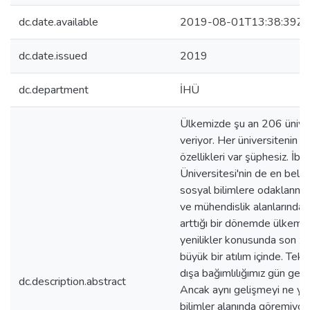
dc.date.available
2019-08-01T13:38:39Z
dc.date.issued
2019
dc.department
İHÜ
Ülkemizde şu an 206 üniver
veriyor. Her üniversitenin 
özellikleri var şüphesiz. İb
Üniversitesi'nin de en belirg
sosyal bilimlere odaklanmas
ve mühendislik alanlarında ye
arttığı bir dönemde ülkemiz
yenilikler konusunda son z
büyük bir atılım içinde. Tek
dışa bağımlılığımız gün geçt
dc.description.abstract
Ancak aynı gelişmeyi ne yaz
bilimler alanında göremiyor