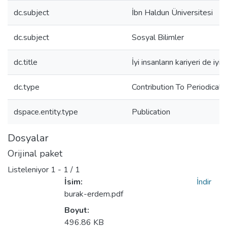
dc.subject
İbn Haldun Üniversitesi
dc.subject
Sosyal Bilimler
dc.title
İyi insanların kariyeri de iyi o
dc.type
Contribution To Periodical
dspace.entity.type
Publication
Dosyalar
Orijinal paket
Listeleniyor
1 - 1 / 1
İsim:
İndir
burak-erdem.pdf
Boyut:
496.86 KB