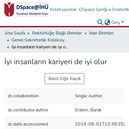
Koleksiyonlar
DSpace İçeriği
İstatisti
Giriş
Ana Sayfa
Rektörlüğe Bağlı Birimler
İdari Birimler
Genel Sekreterlik Koleksiyonu
İyi insanların kariyeri de iyi olur
İyi insanların kariyeri de iyi olur
Basit Öğe Kaydı
dc.collaboration
Single Author
dc.contributor.author
Erdem, Burak
dc.date.accessioned
2019-08-01T13:38:39Z