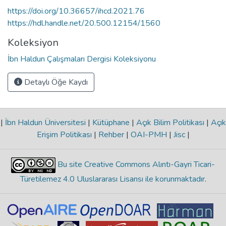
https://doi.org/10.36657/ihcd.2021.76
https://hdl.handle.net/20.500.12154/1560
Koleksiyon
İbn Haldun Çalışmaları Dergisi Koleksiyonu
Detaylı Öğe Kaydı
|
İbn Haldun Üniversitesi
|
Kütüphane
|
Açık Bilim Politikası
|
Açık
Erişim Politikası
|
Rehber
|
OAI-PMH
|
Jisc
|
Bu site Creative Commons Alıntı-Gayri Ticari-
Türetilemez 4.0 Uluslararası Lisansı ile korunmaktadır
.