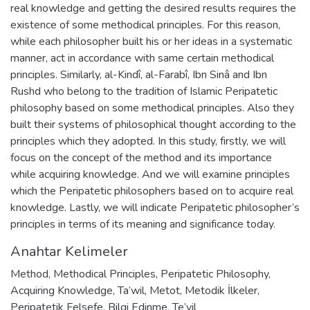
real knowledge and getting the desired results requires the
existence of some methodical principles. For this reason,
while each philosopher built his or her ideas in a systematic
manner, act in accordance with same certain methodical
principles. Similarly, al-Kindî, al-Farabî, Ibn Sinâ and Ibn
Rushd who belong to the tradition of Islamic Peripatetic
philosophy based on some methodical principles. Also they
built their systems of philosophical thought according to the
principles which they adopted. In this study, firstly, we will
focus on the concept of the method and its importance
while acquiring knowledge. And we will examine principles
which the Peripatetic philosophers based on to acquire real
knowledge. Lastly, we will indicate Peripatetic philosopher’s
principles in terms of its meaning and significance today.
Anahtar Kelimeler
Method
,
Methodical Principles
,
Peripatetic Philosophy
,
Acquiring Knowledge
,
Ta’wil
,
Metot
,
Metodik İlkeler
,
Peripatetik Felsefe
,
Bilgi Edinme
,
Te’vil