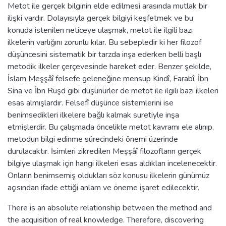
Metot ile gerçek bilginin elde edilmesi arasında mutlak bir
ilişki vardır. Dolayısıyla gerçek bilgiyi keşfetmek ve bu
konuda istenilen neticeye ulaşmak, metot ile ilgili bazı
ilkelerin varlığını zorunlu kılar. Bu sebepledir ki her filozof
düşüncesini sistematik bir tarzda inşa ederken belli başlı
metodik ilkeler çerçevesinde hareket eder. Benzer şekilde,
İslam Meşşâî felsefe geleneğine mensup Kindî, Farabî, İbn
Sina ve İbn Rüşd gibi düşünürler de metot ile ilgili bazı ilkeleri
esas almışlardır. Felsefî düşünce sistemlerini ise
benimsedikleri ilkelere bağlı kalmak suretiyle inşa
etmişlerdir. Bu çalışmada öncelikle metot kavramı ele alınıp,
metodun bilgi edinme sürecindeki önemi üzerinde
durulacaktır. İsimleri zikredilen Meşşâî filozofların gerçek
bilgiye ulaşmak için hangi ilkeleri esas aldıkları incelenecektir.
Onların benimsemiş oldukları söz konusu ilkelerin günümüz
açısından ifade ettiği anlam ve öneme işaret edilecektir.
There is an absolute relationship between the method and
the acquisition of real knowledge. Therefore, discovering