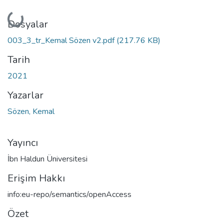
Yükleniyor...
Dosyalar
003_3_tr_Kemal Sözen v2.pdf
(217.76 KB)
Tarih
2021
Yazarlar
Sözen, Kemal
Yayıncı
İbn Haldun Üniversitesi
Erişim Hakkı
info:eu-repo/semantics/openAccess
Özet